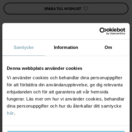
Artikelnummer
:
60600714
SPARA TILL WISHLIST
Tillverkningsland
:
Turkiet
Fabrik
:
MTK ŞUBE - TYH ULUSLARARASI TEKSTİL
Läs mer
MATERIAL & SKÖTSELRÅD
Samtycke
Information
Om
HÅLLBARHET
Material
Denna webbplats använder cookies
Vi använder cookies och behandlar dina personuppgifter
LEVERANS & RETUR
95% Cotton Organic
för att förbättra din användarupplevelse, ge dig relevanta
5% Elastane
erbjudanden och för att garantera att vår hemsida
fungerar. Läs mer om hur vi använder cookies, behandlar
Leverans & retur
dina personuppgifter och hur du återkallar ditt samtycke
Skötselråd
här
.
Leverans
DU KANSKE OCKSÅ GILLAR
TVÄTT