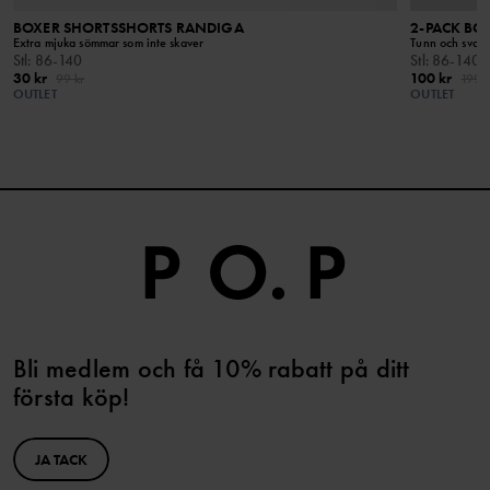
BOXER SHORTSSHORTS RANDIGA
2-PACK BO
Extra mjuka sömmar som inte skaver
Tunn och sval 
Stl
:
86-140
Stl
:
86-140
30 kr
100 kr
99 kr
199 k
OUTLET
OUTLET
Bli medlem och få 10% rabatt på ditt
första köp!
JA TACK