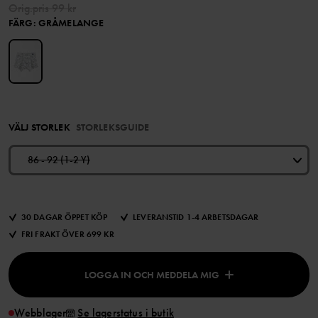
Orig.pris
99 kr
FÄRG
:
GRÅMELANGE
VÄLJ STORLEK
STORLEKSGUIDE
86 - 92 (1-2 Y)
30 DAGAR ÖPPET KÖP
LEVERANSTID 1-4 ARBETSDAGAR
FRI FRAKT ÖVER 699 KR
LOGGA IN OCH MEDDELA MIG
Webblager
Se lagerstatus i butik