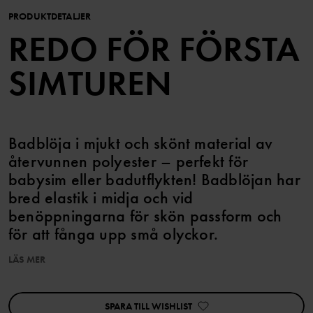
PRODUKTDETALJER
REDO FÖR FÖRSTA
SIMTUREN
Badblöja i mjukt och skönt material av
återvunnen polyester – perfekt för
babysim eller badutflykten! Badblöjan har
bred elastik i midja och vid
benöppningarna för skön passform och
för att fånga upp små olyckor.
LÄS MER
Plagget går att syskonmatcha!
SPARA TILL WISHLIST
Artikelnummer
:
60603550