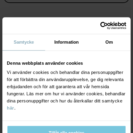
Tillverkningsland
:
Kina
Fabrik
:
Mingyi Swimwear Factory Ltd
Läs mer
MATERIAL & SKÖTSELRÅD
Samtycke
Information
Om
HÅLLBARHET
Material
Denna webbplats använder cookies
LEVERANS & RETUR
Vi använder cookies och behandlar dina personuppgifter
85% Polyester Recycled
för att förbättra din användarupplevelse, ge dig relevanta
15% Elastane
erbjudanden och för att garantera att vår hemsida
Leverans & retur
fungerar. Läs mer om hur vi använder cookies, behandlar
100% Polyester Recycled
dina personuppgifter och hur du återkallar ditt samtycke
här
.
Leverans
DU KANSKE OCKSÅ GILLAR
Skötselråd
Vi erbjuder fri frakt över 699 kr och leveranstiden är 1–4 dagar. I
TVÄTT
kassan visas de tillgängliga leveransalternativ baserat på vilket
Tillåt alla cookies