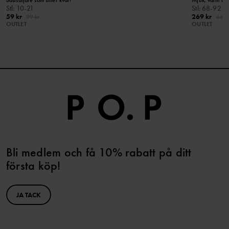
Stl
:
10-21
Stl
:
68-92
59 kr
269 kr
99 kr
449 
OUTLET
OUTLET
Bli medlem och få 10% rabatt på ditt
första köp!
JA TACK