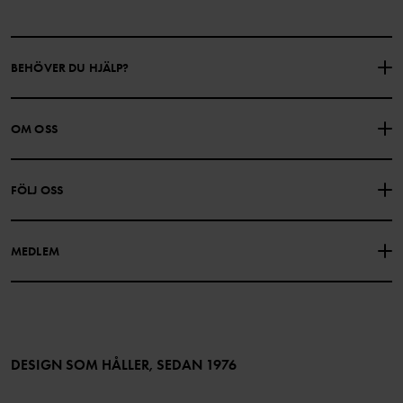
BEHÖVER DU HJÄLP?
KONTAKTA OSS
VANLIGA FRÅGOR
OM OSS
PRESENTKORTSALDO
KÖPVILLKOR
Om Polarn O. Pyret
FÖLJ OSS
INTEGRITETSPOLICY
COOKIEPOLICY
Vår historia
Facebook
Hitta våra butiker
MEDLEM
Instagram
Jobb
Medlemsförmåner
TikTok
Press
Medlemsvillkor
LinkedIn
Tillgänglighet för webbinnehåll
Bli medlem
DESIGN SOM HÅLLER, SEDAN 1976