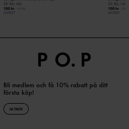
Stl
:
86-140
Stl
:
86-140
100 kr
100 kr
199 kr
199 k
OUTLET
OUTLET
Bli medlem och få 10% rabatt på ditt
första köp!
JA TACK