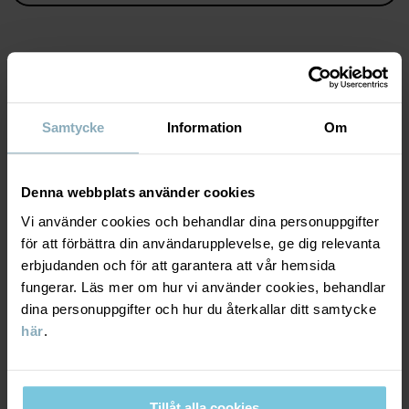
Egenskaper:
• Justerbar midja med knapphålsresår
Artikelnummer
:
60602857
MATERIAL & SKÖTSELRÅD
Tillverkningsland
:
Bangladesh
Fabrik
:
Samtycke
Information
Om
Läs mer
HÅLLBARHET
Material
Denna webbplats använder cookies
LEVERANS & RETUR
Vi använder cookies och behandlar dina personuppgifter
95% Cotton Organic
5% Elastane
för att förbättra din användarupplevelse, ge dig relevanta
erbjudanden och för att garantera att vår hemsida
Leverans & retur
fungerar. Läs mer om hur vi använder cookies, behandlar
Skötselråd
dina personuppgifter och hur du återkallar ditt samtycke
här
.
Leverans
DU KANSKE OCKSÅ GILLAR
TVÄTT
40°C maskintvätt varm
Vi erbjuder fri frakt över 699 kr och leveranstiden är 1–4 dagar. I
Ej blekning
kassan visas de tillgängliga leveransalternativ baserat på vilket
Tillåt alla cookies