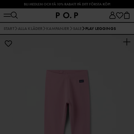
BLI MEDLEM OCH FÅ 10% RABATT PÅ DITT FÖRSTA KÖP!
SHOPPA HÖSTENS NYHETER!
START
ALLA KLÄDER
KAMPANJER
SALE
PLAY LEGGINGS