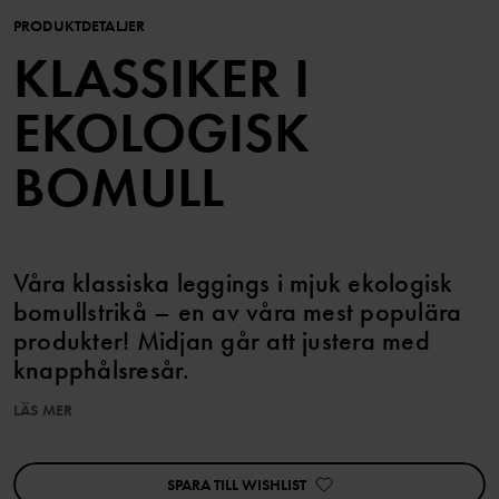
PRODUKTDETALJER
KLASSIKER I
EKOLOGISK
BOMULL
Våra klassiska leggings i mjuk ekologisk
bomullstrikå – en av våra mest populära
produkter! Midjan går att justera med
knapphålsresår.
LÄS MER
Plagget går att syskonmatcha!
Den här produkten ingår i vårt 3 för 2-erbjudande, som ej kan
kombineras med andra erbjudanden.
SPARA TILL WISHLIST