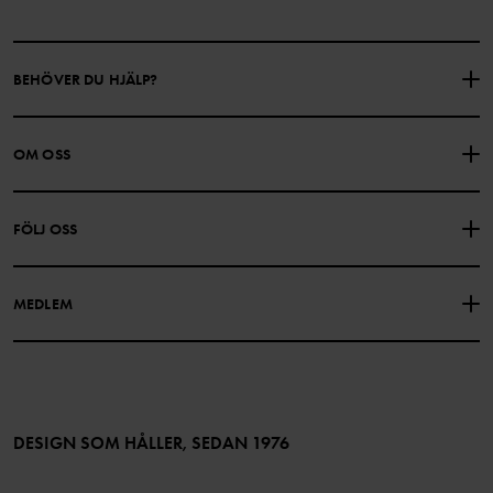
BEHÖVER DU HJÄLP?
KONTAKTA OSS
VANLIGA FRÅGOR
OM OSS
PRESENTKORTSALDO
KÖPVILLKOR
Om Polarn O. Pyret
FÖLJ OSS
INTEGRITETSPOLICY
COOKIEPOLICY
Vår historia
Facebook
Hitta våra butiker
MEDLEM
Instagram
Jobb
Medlemsförmåner
TikTok
Press
Medlemsvillkor
LinkedIn
Tillgänglighet för webbinnehåll
Bli medlem
DESIGN SOM HÅLLER, SEDAN 1976