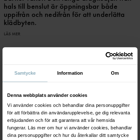
hals till benslut är öppningsbar både
uppifrån och nedifrån för att underlätta
klädbyten.
LÄS MER
Egenskaper:
• Extra mjuka, platta sömmar
• Extra långa muddar
SPARA TILL WISHLIST
• YKK-dragkedja
Artikelnummer
:
60603280
Samtycke
Information
Om
Tillverkningsland
:
Bangladesh
Fabrik
:
MATERIAL & SKÖTSELRÅD
Denna webbplats använder cookies
Läs mer
Vi använder cookies och behandlar dina personuppgifter
HÅLLBARHET
för att förbättra din användarupplevelse, ge dig relevanta
Material
erbjudanden och för att garantera att vår hemsida
fungerar. Läs mer om hur vi använder cookies, behandlar
LEVERANS & RETUR
dina personuppgifter och hur du återkallar ditt samtycke
95% Cotton Organic