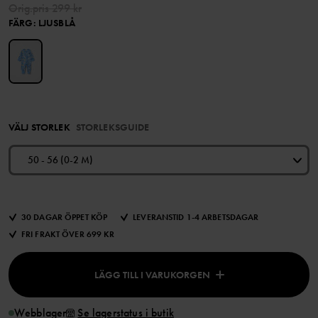
Orig.pris
299 kr
FÄRG
:
LJUSBLÅ
VÄLJ STORLEK
STORLEKSGUIDE
50 - 56 (0-2 M)
30 DAGAR ÖPPET KÖP
LEVERANSTID 1-4 ARBETSDAGAR
FRI FRAKT ÖVER 699 KR
LÄGG TILL I VARUKORGEN
Webblager
Se lagerstatus i butik