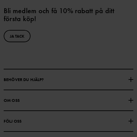
Bli medlem och få 10% rabatt på ditt
första köp!
JA TACK
BEHÖVER DU HJÄLP?
KONTAKTA OSS
VANLIGA FRÅGOR
OM OSS
PRESENTKORTSALDO
KÖPVILLKOR
Om Polarn O. Pyret
FÖLJ OSS
INTEGRITETSPOLICY
COOKIEPOLICY
Vår historia
Facebook