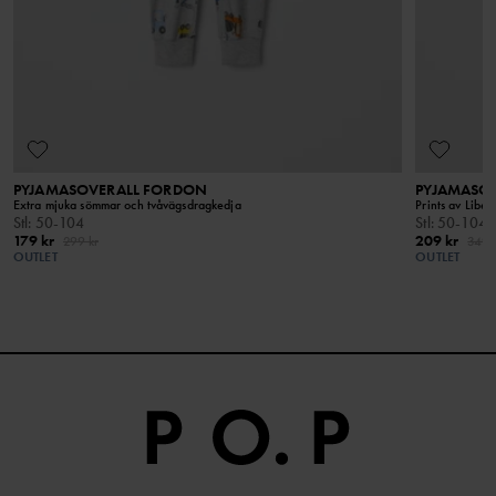
bomullen.
Produktsäkerhet
Håll borta från öppen eld
PYJAMASOVERALL FORDON
PYJAMASOV
Extra mjuka sömmar och tvåvägsdragkedja
Prints av Liber
Stl
:
50-104
Stl
:
50-104
179 kr
209 kr
299 kr
349 
OUTLET
OUTLET