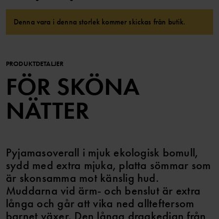
Denna vara i denna storlek kommer skickas från butik.
PRODUKTDETALJER
FÖR SKÖNA
NÄTTER
Pyjamasoverall i mjuk ekologisk bomull,
sydd med extra mjuka, platta sömmar som
är skonsamma mot känslig hud.
Muddarna vid ärm- och benslut är extra
långa och går att vika ned allteftersom
barnet växer. Den långa dragkedjan från