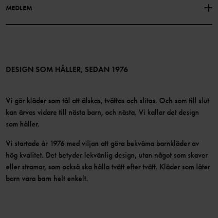
Hitta våra butiker
MEDLEM
Instagram
Jobb
Medlemsförmåner
TikTok
Press
Medlemsvillkor
LinkedIn
Tillgänglighet för webbinnehåll
Bli medlem
DESIGN SOM HÅLLER, SEDAN 1976
Vi gör kläder som tål att älskas, tvättas och slitas. Och som till slut
kan ärvas vidare till nästa barn, och nästa. Vi kallar det design
som håller.
Vi startade år 1976 med viljan att göra bekväma barnkläder av
hög kvalitet. Det betyder lekvänlig design, utan något som skaver
eller stramar, som också ska hålla tvätt efter tvätt. Kläder som låter
barn vara barn helt enkelt.