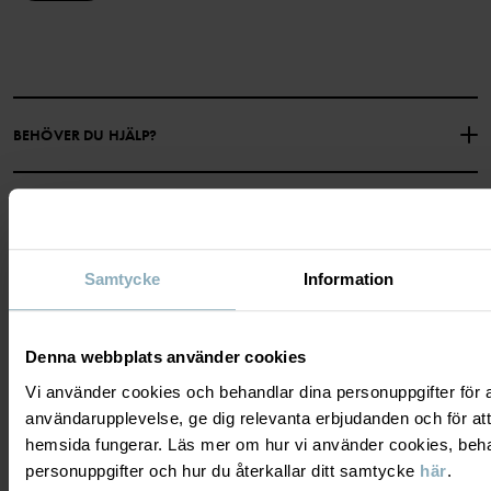
BEHÖVER DU HJÄLP?
KONTAKTA OSS
VANLIGA FRÅGOR
OM OSS
PRESENTKORTSALDO
KÖPVILLKOR
Om Polarn O. Pyret
Samtycke
Information
FÖLJ OSS
INTEGRITETSPOLICY
COOKIEPOLICY
Vår historia
Facebook
Hitta våra butiker
Denna webbplats använder cookies
MEDLEM
Instagram
Jobb
Vi använder cookies och behandlar dina personuppgifter för at
Medlemsförmåner
TikTok
användarupplevelse, ge dig relevanta erbjudanden och för att
Press
hemsida fungerar. Läs mer om hur vi använder cookies, beha
Medlemsvillkor
LinkedIn
Tillgänglighet för webbinnehåll
personuppgifter och hur du återkallar ditt samtycke
här
.