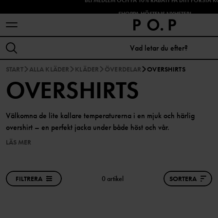
SHOPPA HÖSTENS NYHETER!
START
ALLA KLÄDER
KLÄDER
ÖVERDELAR
OVERSHIRTS
OVERSHIRTS
Välkomna de lite kallare temperaturerna i en mjuk och härlig
overshirt – en perfekt jacka under både höst och vår.
LÄS MER
FILTRERA
0 artikel
SORTERA