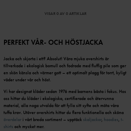
VISAR 0 AV 0 ARTIKLAR
PERFEKT VÅR- OCH HÖSTJACKA
Jacka och skjorta i ett? Absolut! Våra mjuka overshirts är
tillverkade i ekologisk bomull och fodrade med fluffig pile som ger
en skön känsla och värmer gott – ett optimalt plagg för torrt, kyligt
väder under vår och höst.
Vi har designat kläder sedan 1976 med barnens bästa i fokus. Hos
oss hittar du kläder i ekologiska, certifierade och återvunna
material, alla noga utvalda för att fylla sitt syfte och möta våra
tuffa krav. Utöver overshirts hittar du flera funktionella och sköna
överdelar
i vårt breda sortiment – upptäck
skaljackor
,
hoodies
,
t-
shirts
och mycket mer.