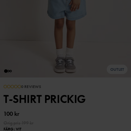
OUTLET
0 REVIEWS
T-SHIRT PRICKIG
100 kr
Orig.pris
199 kr
FÄRG
:
VIT