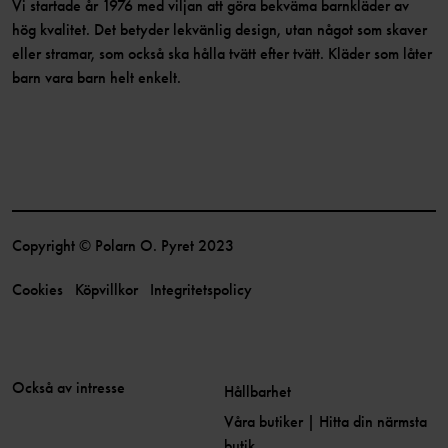
Vi startade år 1976 med viljan att göra bekväma barnkläder av
hög kvalitet. Det betyder lekvänlig design, utan något som skaver
eller stramar, som också ska hålla tvätt efter tvätt. Kläder som låter
barn vara barn helt enkelt.
Copyright © Polarn O. Pyret 2023
Cookies
Köpvillkor
Integritetspolicy
Också av intresse
Hållbarhet
Våra butiker | Hitta din närmsta
butik