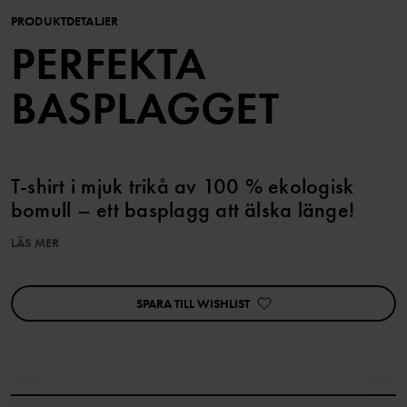
PRODUKTDETALJER
PERFEKTA
BASPLAGGET
T-shirt i mjuk trikå av 100 % ekologisk
bomull – ett basplagg att älska länge!
LÄS MER
Storlekarna 86-92 har tryckknappar på ena axeln för att
underlätta klädbyten.
SPARA TILL WISHLIST
Egenskaper:
• YKK-tryckknappar
Artikelnummer
:
60603701
Tillverkningsland
:
Kina