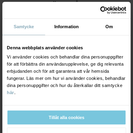
MATERIAL & SKÖTSELRÅD
Fabrik
:
Shunde Gain Rich Garment Co Ltd
Läs mer
HÅLLBARHET
Material
Samtycke
Information
Om
LEVERANS & RETUR
100% Cotton Organic
Denna webbplats använder cookies
Vi använder cookies och behandlar dina personuppgifter
Leverans & retur
Skötselråd
för att förbättra din användarupplevelse, ge dig relevanta
erbjudanden och för att garantera att vår hemsida
TVÄTT
fungerar. Läs mer om hur vi använder cookies, behandlar
Leverans
DU KANSKE OCKSÅ GILLAR
40°C maskintvätt varm
dina personuppgifter och hur du återkallar ditt samtycke
här
.
Vi erbjuder fri frakt över 699 kr och leveranstiden är 1–4 dagar. I
Ej blekning
kassan visas de tillgängliga leveransalternativ baserat på vilket
Ej torktumling
postnummer som ordern ska levereras till.
Strykning medeltemperatur
Tillåt alla cookies
Ej kemtvätt