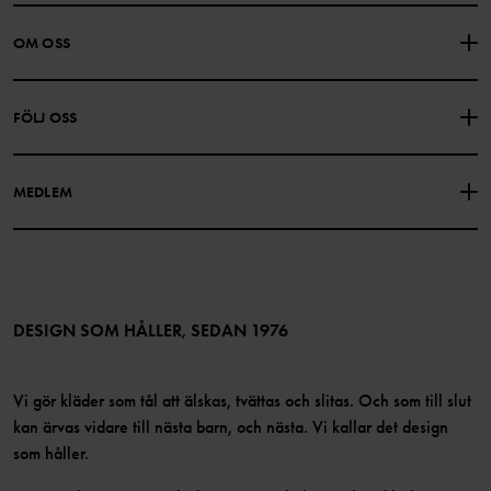
KONTAKTA OSS
VANLIGA FRÅGOR
OM OSS
PRESENTKORTSALDO
KÖPVILLKOR
Om Polarn O. Pyret
FÖLJ OSS
INTEGRITETSPOLICY
COOKIEPOLICY
Vår historia
Facebook
Hitta våra butiker
MEDLEM
Instagram
Jobb
Medlemsförmåner
TikTok
Press
Medlemsvillkor
LinkedIn
Tillgänglighet för webbinnehåll
Bli medlem
DESIGN SOM HÅLLER, SEDAN 1976
Vi gör kläder som tål att älskas, tvättas och slitas. Och som till slut
kan ärvas vidare till nästa barn, och nästa. Vi kallar det design
som håller.