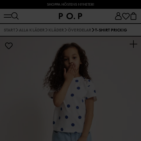
SHOPPA HÖSTENS NYHETER!
START
ALLA KLÄDER
KLÄDER
ÖVERDELAR
T-SHIRT PRICKIG