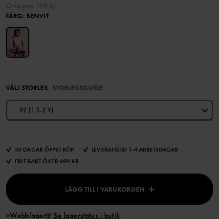
Orig.pris
199 kr
FÄRG
:
BENVIT
VÄLJ STORLEK
STORLEKSGUIDE
92 (1.5-2 Y)
30 DAGAR ÖPPET KÖP
LEVERANSTID 1-4 ARBETSDAGAR
FRI FRAKT ÖVER 699 KR
LÄGG TILL I VARUKORGEN
Webblager
Se lagerstatus i butik