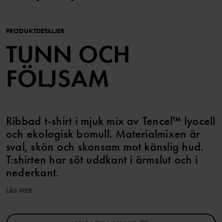
PRODUKTDETALJER
TUNN OCH
FÖLJSAM
Ribbad t-shirt i mjuk mix av Tencel™ lyocell
och ekologisk bomull. Materialmixen är
sval, skön och skonsam mot känslig hud.
T:shirten har söt uddkant i ärmslut och i
nederkant.
LÄS MER
Plagget går att syskonmatcha!