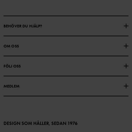
BEHÖVER DU HJÄLP?
KONTAKTA OSS
VANLIGA FRÅGOR
OM OSS
PRESENTKORTSALDO
KÖPVILLKOR
Om Polarn O. Pyret
FÖLJ OSS
INTEGRITETSPOLICY
COOKIEPOLICY
Vår historia
Facebook
Hitta våra butiker
MEDLEM
Instagram
Jobb
Medlemsförmåner
TikTok
Press
Medlemsvillkor
LinkedIn
Tillgänglighet för webbinnehåll
Bli medlem
DESIGN SOM HÅLLER, SEDAN 1976