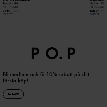
Tunn och skön
Mjuk och följs
Stl
:
86-140
Stl
:
86-140
74 kr
150 kr
149 kr
299 k
OUTLET
OUTLET
Bli medlem och få 10% rabatt på ditt
första köp!
JA TACK