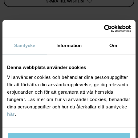
SPARA TILL WISHLIST
Artikelnummer
:
60603469
Tillverkningsland
:
Bangladesh
Fabrik
:
Läs mer
MATERIAL & SKÖTSELRÅD
Samtycke
Information
Om
HÅLLBARHET
Material
Denna webbplats använder cookies
LEVERANS & RETUR
Vi använder cookies och behandlar dina personuppgifter
48% Cotton Organic
för att förbättra din användarupplevelse, ge dig relevanta
47% Lyocell TENCEL™
erbjudanden och för att garantera att vår hemsida
5% Elastane
Leverans & retur
fungerar. Läs mer om hur vi använder cookies, behandlar
dina personuppgifter och hur du återkallar ditt samtycke
Skötselråd
här
.
Leverans
DU KANSKE OCKSÅ GILLAR
TVÄTT
Vi erbjuder fri frakt över 699 kr och leveranstiden är 1–4 dagar. I
40°C maskintvätt varm