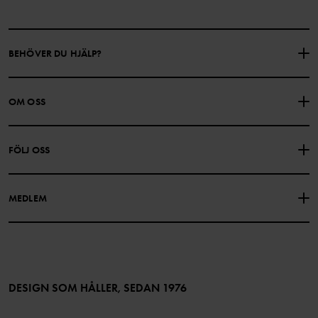
BEHÖVER DU HJÄLP?
KONTAKTA OSS
VANLIGA FRÅGOR
OM OSS
PRESENTKORTSALDO
KÖPVILLKOR
Om Polarn O. Pyret
FÖLJ OSS
INTEGRITETSPOLICY
COOKIEPOLICY
Vår historia
Facebook
Hitta våra butiker
MEDLEM
Instagram
Jobb
Medlemsförmåner
TikTok
Press
Medlemsvillkor
LinkedIn
Tillgänglighet för webbinnehåll
Bli medlem
DESIGN SOM HÅLLER, SEDAN 1976