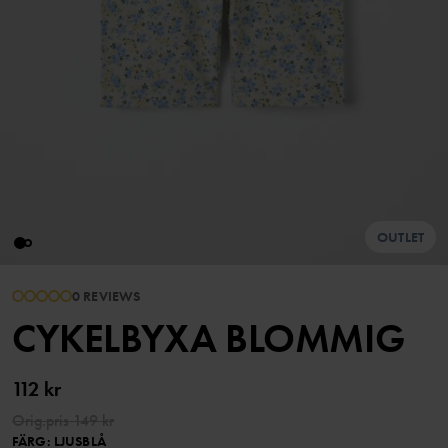
OUTLET
0 REVIEWS
CYKELBYXA BLOMMIG
112 kr
Orig.pris
149 kr
FÄRG
:
LJUSBLÅ