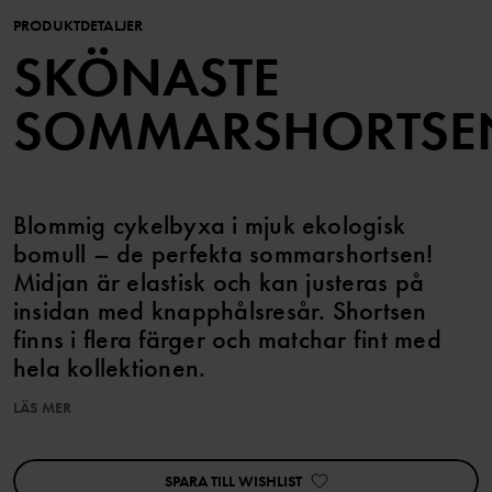
PRODUKTDETALJER
SKÖNASTE
SOMMARSHORTSE
Blommig cykelbyxa i mjuk ekologisk
bomull – de perfekta sommarshortsen!
Midjan är elastisk och kan justeras på
insidan med knapphålsresår. Shortsen
finns i flera färger och matchar fint med
hela kollektionen.
LÄS MER
Egenskaper:
• Justerbar midja med knapphålsresår
SPARA TILL WISHLIST