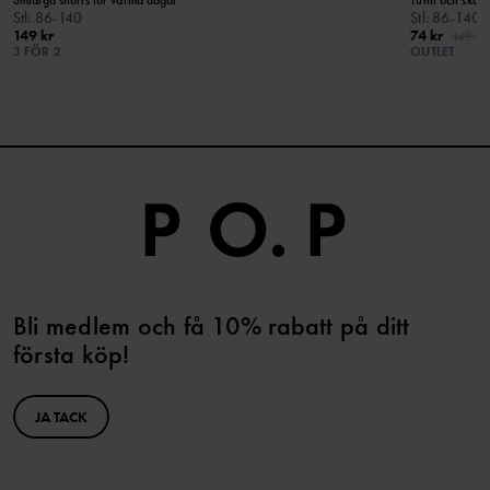
Stl
:
86-140
Stl
:
86-140
149 kr
74 kr
149 kr
3 FÖR 2
OUTLET
Bli medlem och få 10% rabatt på ditt
första köp!
JA TACK