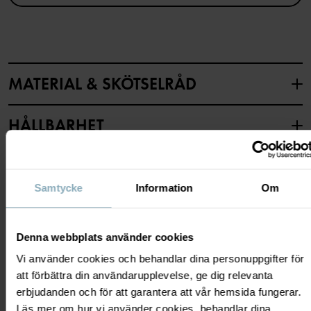
Artikelnummer
:
60603649
Tillverkningsland
:
Kina
Fabrik
:
Shunde Gain Rich Garment Co Ltd
Läs mer
MATERIAL & SKÖTSELRÅD
HÅLLBARHET
Material
LEVERANS & RETUR
95% Cotton Organic
5% Elastane
Samtycke
Information
Om
Leverans & retur
Skötselråd
Denna webbplats använder cookies
Vi använder cookies och behandlar dina personuppgifter för
Leverans
DU KANSKE OCKSÅ GILLAR
TVÄTT
att förbättra din användarupplevelse, ge dig relevanta
40°C maskintvätt varm
Vi erbjuder fri frakt över 699 kr och leveranstiden är 1–4 dagar. I
erbjudanden och för att garantera att vår hemsida fungerar.
Ej blekning
kassan visas de tillgängliga leveransalternativ baserat på vilket
Läs mer om hur vi använder cookies, behandlar dina