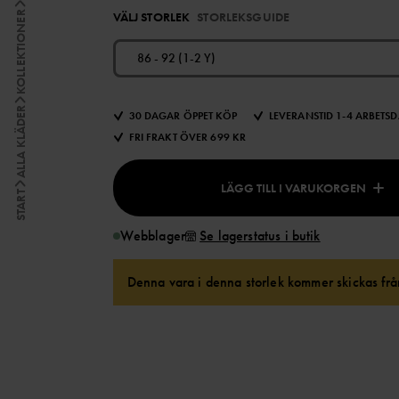
VÄLJ STORLEK
STORLEKSGUIDE
KOLLEKTIONER
86 - 92 (1-2 Y)
ALLA KLÄDER
30 DAGAR ÖPPET KÖP
LEVERANSTID 1-4 ARBETS
FRI FRAKT ÖVER 699 KR
LÄGG TILL I VARUKORGEN
START
Webblager
Se lagerstatus i butik
Denna vara i denna storlek kommer skickas från