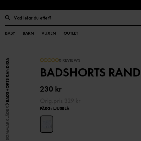
BABY
BARN
VUXEN
OUTLET
0 REVIEWS
BADSHORTS RANDIGA
BADSHORTS RAND
230 kr
Orig.pris
329 kr
FÄRG
:
LJUSBLÅ
SOMMARKLÄDER