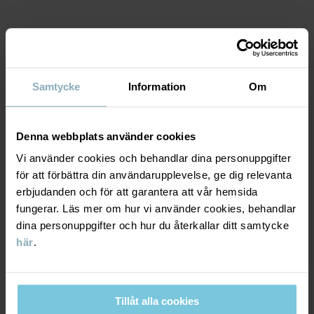
Tillverkningsland
:
Kina
Fabrik
:
Shunde Gain Rich Garment Co Ltd
Läs mer
MATERIAL & SKÖTSELRÅD
Samtycke
Information
Om
HÅLLBARHET
Material
Denna webbplats använder cookies
LEVERANS & RETUR
100% Cotton Organic
Vi använder cookies och behandlar dina personuppgifter
för att förbättra din användarupplevelse, ge dig relevanta
Leverans & retur
Skötselråd
erbjudanden och för att garantera att vår hemsida
fungerar. Läs mer om hur vi använder cookies, behandlar
TVÄTT
dina personuppgifter och hur du återkallar ditt samtycke
Leverans
DU KANSKE OCKSÅ GILLAR
här
.
60°C maskintvätt varm
Vi erbjuder fri frakt över 699 kr och leveranstiden är 1–4 dagar. I
Ej blekning
kassan visas de tillgängliga leveransalternativ baserat på vilket
Ej torktumling
Tillåt alla cookies
postnummer som ordern ska levereras till.