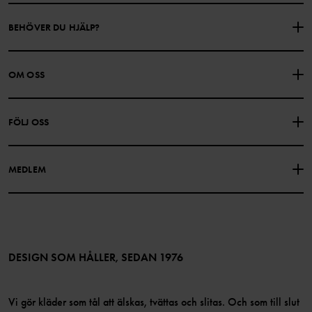
BEHÖVER DU HJÄLP?
KONTAKTA OSS
VANLIGA FRÅGOR
OM OSS
PRESENTKORTSALDO
KÖPVILLKOR
Om Polarn O. Pyret
FÖLJ OSS
INTEGRITETSPOLICY
COOKIEPOLICY
Vår historia
Facebook
Hitta våra butiker
MEDLEM
Instagram
Jobb
Medlemsförmåner
TikTok
Press
Medlemsvillkor
LinkedIn
Tillgänglighet för webbinnehåll
Bli medlem
DESIGN SOM HÅLLER, SEDAN 1976
Vi gör kläder som tål att älskas, tvättas och slitas. Och som till slut