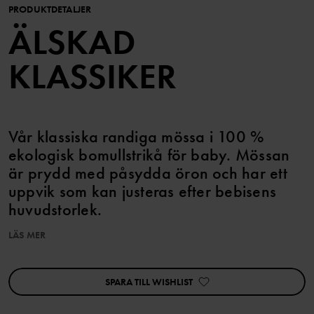
PRODUKTDETALJER
ÄLSKAD
KLASSIKER
Vår klassiska randiga mössa i 100 %
ekologisk bomullstrikå för baby. Mössan
är prydd med påsydda öron och har ett
uppvik som kan justeras efter bebisens
huvudstorlek.
LÄS MER
Egenskaper:
• Extra mjuka, platta sömmar
SPARA TILL WISHLIST
Artikelnummer
:
60603375