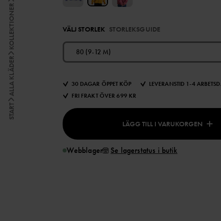
KOLLEKTIONER
VÄLJ STORLEK
STORLEKSGUIDE
80 (9-12 M)
ALLA KLÄDER
30 DAGAR ÖPPET KÖP
LEVERANSTID 1-4 ARBETS
FRI FRAKT ÖVER 699 KR
START
LÄGG TILL I VARUKORGEN
Webblager
Se lagerstatus i butik