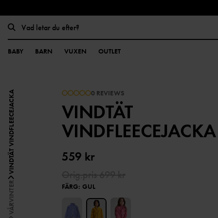
BABY
BARN
VUXEN
OUTLET
0 REVIEWS
VINDTÄT VINDFLEECEJACKA
VINDTÄT
VINDFLEECEJACKA
559 kr
Orig.pris
699 kr
VÅRVINTER
FÄRG
:
GUL