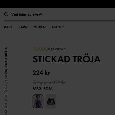
BABY
BARN
VUXEN
OUTLET
0 REVIEWS
STICKAD TRÖJA
STICKAD TRÖJA
224 kr
NYFÖDD
Orig.pris
299 kr
FÄRG
:
ROSA
ALLA KLÄDER