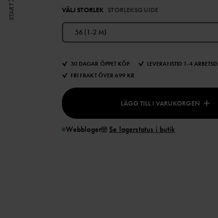
START
VÄLJ STORLEK
STORLEKSGUIDE
56 (1-2 M)
30 DAGAR ÖPPET KÖP
LEVERANSTID 1-4 ARBETS
FRI FRAKT ÖVER 699 KR
LÄGG TILL I VARUKORGEN
Webblager
Se lagerstatus i butik