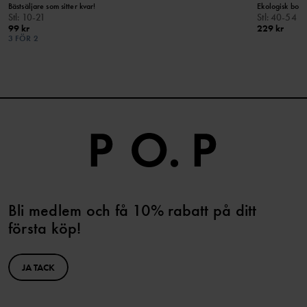
Bästsäljare som sitter kvar!
Ekologisk bom
Stl
:
10-21
Stl
:
40-54
99 kr
229 kr
3 FÖR 2
Bli medlem och få 10% rabatt på ditt
första köp!
JA TACK