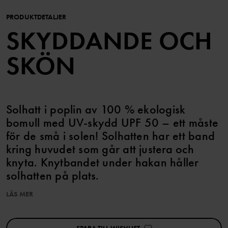
PRODUKTDETALJER
SKYDDANDE OCH
SKÖN
Solhatt i poplin av 100 % ekologisk
bomull med UV-skydd UPF 50 – ett måste
för de små i solen! Solhatten har ett band
kring huvudet som går att justera och
knyta. Knytbandet under hakan håller
solhatten på plats.
LÄS MER
Den här produkten överensstämmer med EU-direktiv 2016/425, i
enighet med standard As/NSZ 4399. Solhatten ger inte skydd
mot reflekterad eller spridd ultraviolett strålning. Skärmbredd på