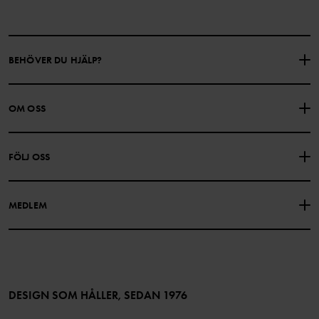
BEHÖVER DU HJÄLP?
KONTAKTA OSS
VANLIGA FRÅGOR
OM OSS
PRESENTKORTSALDO
KÖPVILLKOR
Om Polarn O. Pyret
FÖLJ OSS
INTEGRITETSPOLICY
COOKIEPOLICY
Vår historia
Facebook
Hitta våra butiker
MEDLEM
Instagram
Jobb
Medlemsförmåner
TikTok
Press
Medlemsvillkor
LinkedIn
Tillgänglighet för webbinnehåll
Bli medlem
DESIGN SOM HÅLLER, SEDAN 1976