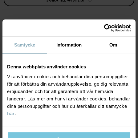
SPARA TILL WISHLIST
sex cm eller mer rekommenderas (våra skärmar är alltid minst sex
cm breda).
Artikelnummer
:
60603425
Tillverkningsland
:
Kina
MATERIAL & SKÖTSELRÅD
Fabrik
:
Wuxi Yinye Zhenzhi Youxian Gongsi
Samtycke
Information
Om
Läs mer
HÅLLBARHET
Material
Denna webbplats använder cookies
LEVERANS & RETUR
Vi använder cookies och behandlar dina personuppgifter
100% Cotton Organic
för att förbättra din användarupplevelse, ge dig relevanta
erbjudanden och för att garantera att vår hemsida
Leverans & retur
Skötselråd
fungerar. Läs mer om hur vi använder cookies, behandlar
dina personuppgifter och hur du återkallar ditt samtycke
TVÄTT
här
.
Leverans
DU KANSKE OCKSÅ GILLAR
40°C maskintvätt varm
Vi erbjuder fri frakt över 699 kr och leveranstiden är 1–4 dagar. I
Ej blekning