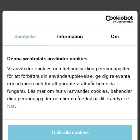
Fabrik
:
Shunde Gain Rich Garment Co Ltd
Läs mer
MATERIAL & SKÖTSELRÅD
Samtycke
Information
Om
HÅLLBARHET
Material
LEVERANS & RETUR
Denna webbplats använder cookies
80% Cotton Organic
20% Polyester Recycled
Vi använder cookies och behandlar dina personuppgifter
för att förbättra din användarupplevelse, ge dig relevanta
Leverans & retur
erbjudanden och för att garantera att vår hemsida
Skötselråd
fungerar. Läs mer om hur vi använder cookies, behandlar
dina personuppgifter och hur du återkallar ditt samtycke
Leverans
DU KANSKE OCKSÅ GILLAR
TVÄTT
här
.
60°C maskintvätt varm
Vi erbjuder fri frakt över 699 kr och leveranstiden är 1–4 dagar. I
Ej blekning
kassan visas de tillgängliga leveransalternativ baserat på vilket
postnummer som ordern ska levereras till.
Tillåt alla cookies
Ej torktumling