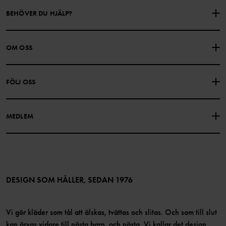
BEHÖVER DU HJÄLP?
KONTAKTA OSS
VANLIGA FRÅGOR
OM OSS
PRESENTKORTSALDO
KÖPVILLKOR
Om Polarn O. Pyret
FÖLJ OSS
INTEGRITETSPOLICY
COOKIEPOLICY
Vår historia
Facebook
Hitta våra butiker
MEDLEM
Instagram
Jobb
Medlemsförmåner
TikTok
Press
Medlemsvillkor
LinkedIn
Tillgänglighet för webbinnehåll
Bli medlem
DESIGN SOM HÅLLER, SEDAN 1976
Vi gör kläder som tål att älskas, tvättas och slitas. Och som till slut
kan ärvas vidare till nästa barn, och nästa. Vi kallar det design