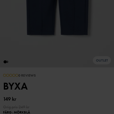
OUTLET
0 REVIEWS
BYXA
149 kr
Orig.pris
249 kr
FÄRG
:
MÖRKBLÅ