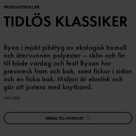
PRODUKTDETALJER
TIDLÖS KLASSIKER
Byxa i mjukt pikétyg av ekologisk bomull
och återvunnen polyester – skön och fin
till både vardag och fest! Byxan har
pressveck fram och bak, samt fickor i sidan
och en ficka bak. Midjan är elastisk och
går att justera med knytband.
LÄS MER
Plagget går att syskonmatcha!
SPARA TILL WISHLIST
Artikelnummer
:
60603530
Tillverkningsland
:
Bangladesh