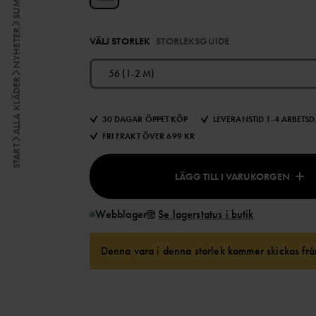
NYHETER
VÄLJ STORLEK
STORLEKSGUIDE
56 (1-2 M)
ALLA KLÄDER
30 DAGAR ÖPPET KÖP
LEVERANSTID 1-4 ARBETS
FRI FRAKT ÖVER 699 KR
START
LÄGG TILL I VARUKORGEN
Webblager
Se lagerstatus i butik
Denna vara i denna storlek kommer skickas från