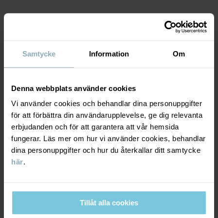
Läs mer
MATERIAL & SKÖTSELRÅD
Samtycke
Information
Om
HÅLLBARHET
Material
LEVERANS & RETUR
Denna webbplats använder cookies
100% Cotton Organic
Vi använder cookies och behandlar dina personuppgifter
för att förbättra din användarupplevelse, ge dig relevanta
Leverans & retur
Skötselråd
erbjudanden och för att garantera att vår hemsida
fungerar. Läs mer om hur vi använder cookies, behandlar
TVÄTT
dina personuppgifter och hur du återkallar ditt samtycke
Leverans
DU KANSKE OCKSÅ GILLAR
40°C maskintvätt varm
här
.
Vi erbjuder fri frakt över 699 kr och leveranstiden är 1–4 dagar. I
Ej blekning
kassan visas de tillgängliga leveransalternativ baserat på vilket
Ej torktumling
postnummer som ordern ska levereras till.
Tillåt alla cookies
Strykning medeltemperatur