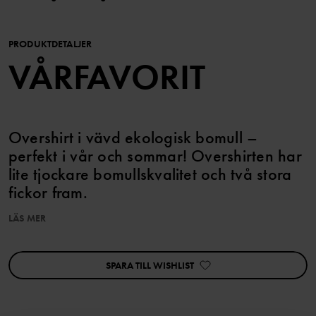
PRODUKTDETALJER
VÅRFAVORIT
Overshirt i vävd ekologisk bomull –
perfekt i vår och sommar! Overshirten har
lite tjockare bomullskvalitet och två stora
fickor fram.
LÄS MER
Matcha med tillhörande byxa!
SPARA TILL WISHLIST
Artikelnummer
:
60603444
Tillverkningsland
:
Indien
Fabrik
:
Fareast Fashions Gear