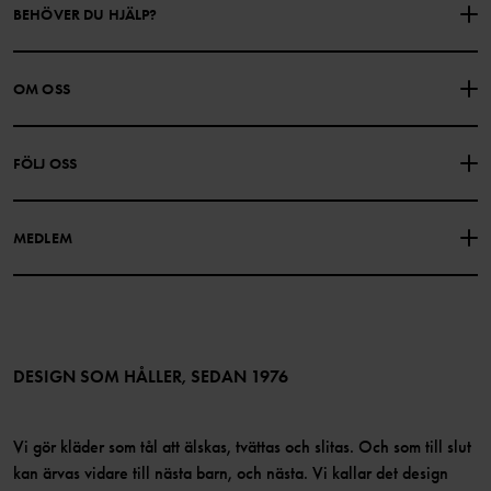
BEHÖVER DU HJÄLP?
KONTAKTA OSS
VANLIGA FRÅGOR
OM OSS
PRESENTKORTSALDO
KÖPVILLKOR
Om Polarn O. Pyret
FÖLJ OSS
INTEGRITETSPOLICY
COOKIEPOLICY
Vår historia
Facebook
Hitta våra butiker
MEDLEM
Instagram
Jobb
Medlemsförmåner
TikTok
Press
Medlemsvillkor
LinkedIn
Tillgänglighet för webbinnehåll
Bli medlem
DESIGN SOM HÅLLER, SEDAN 1976
Vi gör kläder som tål att älskas, tvättas och slitas. Och som till slut
kan ärvas vidare till nästa barn, och nästa. Vi kallar det design