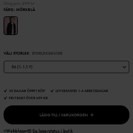
Orig.pris
399 kr
FÄRG
:
MÖRKBLÅ
VÄLJ STORLEK
STORLEKSGUIDE
86 (1-1.5 Y)
30 DAGAR ÖPPET KÖP
LEVERANSTID 1-4 ARBETSDAGAR
FRI FRAKT ÖVER 699 KR
LÄGG TILL I VARUKORGEN
Webblager
Se lagerstatus i butik