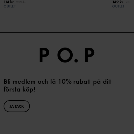
114 kr
149 kr
229 kr
249 k
OUTLET
OUTLET
Bli medlem och få 10% rabatt på ditt
första köp!
JA TACK