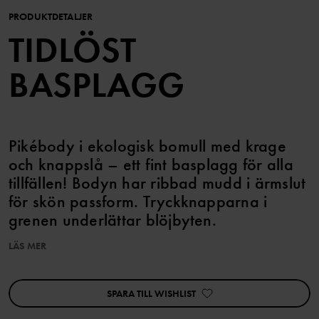
PRODUKTDETALJER
TIDLÖST
BASPLAGG
Pikébody i ekologisk bomull med krage
och knappslå – ett fint basplagg för alla
tillfällen! Bodyn har ribbad mudd i ärmslut
för skön passform. Tryckknapparna i
grenen underlättar blöjbyten.
LÄS MER
Plagget går att syskonmatcha!
SPARA TILL WISHLIST
Artikelnummer
:
60603464