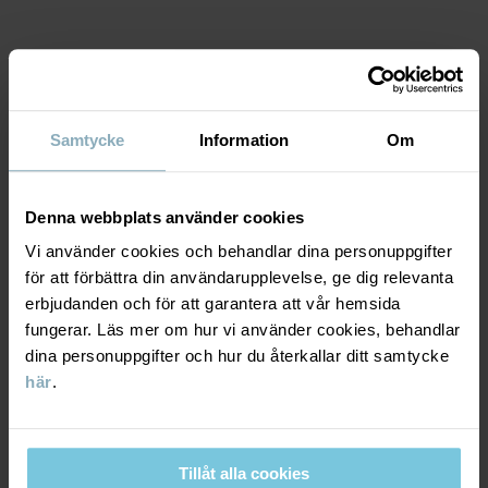
Tillverkningsland
:
Bangladesh
Fabrik
:
Läs mer
MATERIAL & SKÖTSELRÅD
Samtycke
Information
Om
HÅLLBARHET
Material
Denna webbplats använder cookies
LEVERANS & RETUR
100% Cotton Organic
Vi använder cookies och behandlar dina personuppgifter
för att förbättra din användarupplevelse, ge dig relevanta
Leverans & retur
erbjudanden och för att garantera att vår hemsida
Skötselråd
fungerar. Läs mer om hur vi använder cookies, behandlar
dina personuppgifter och hur du återkallar ditt samtycke
TVÄTT
Leverans
DU KANSKE OCKSÅ GILLAR
här
.
60°C maskintvätt varm
Vi erbjuder fri frakt över 699 kr och leveranstiden är 1–4 dagar. I
Ej blekning
kassan visas de tillgängliga leveransalternativ baserat på vilket
Ej torktumling
Tillåt alla cookies
postnummer som ordern ska levereras till.