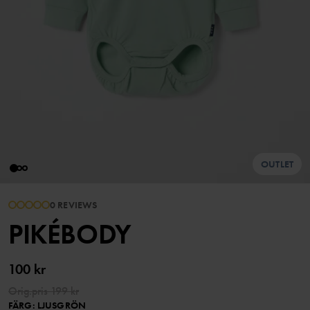
OUTLET
0 REVIEWS
PIKÉBODY
100 kr
Orig.pris
199 kr
FÄRG
:
LJUSGRÖN