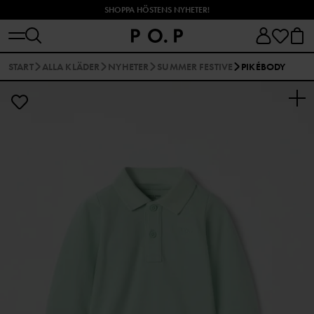
SHOPPA HÖSTENS NYHETER!
START
ALLA KLÄDER
NYHETER
SUMMER FESTIVE
PIKÉBODY