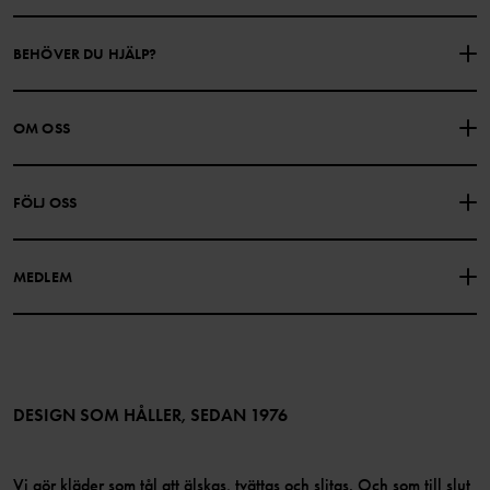
BEHÖVER DU HJÄLP?
KONTAKTA OSS
VANLIGA FRÅGOR
OM OSS
PRESENTKORTSALDO
KÖPVILLKOR
Om Polarn O. Pyret
FÖLJ OSS
INTEGRITETSPOLICY
COOKIEPOLICY
Vår historia
Facebook
Hitta våra butiker
MEDLEM
Instagram
Jobb
Medlemsförmåner
TikTok
Press
Medlemsvillkor
LinkedIn
Tillgänglighet för webbinnehåll
Bli medlem
DESIGN SOM HÅLLER, SEDAN 1976
Vi gör kläder som tål att älskas, tvättas och slitas. Och som till slut