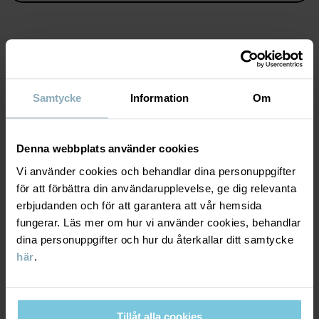
Läs mer
MATERIAL & SKÖTSELRÅD
Samtycke
Information
Om
HÅLLBARHET
Material
Denna webbplats använder cookies
LEVERANS & RETUR
Vi använder cookies och behandlar dina personuppgifter
100% Cotton Organic
för att förbättra din användarupplevelse, ge dig relevanta
erbjudanden och för att garantera att vår hemsida
Leverans & retur
Skötselråd
fungerar. Läs mer om hur vi använder cookies, behandlar
dina personuppgifter och hur du återkallar ditt samtycke
TVÄTT
här
.
Leverans
DU KANSKE OCKSÅ GILLAR
40°C maskintvätt varm
Vi erbjuder fri frakt över 699 kr och leveranstiden är 1–4 dagar. I
Ej blekning
kassan visas de tillgängliga leveransalternativ baserat på vilket
Tillåt alla cookies