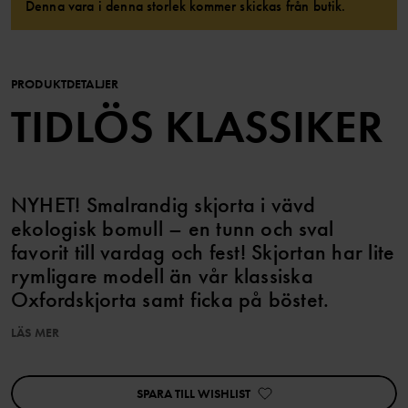
Denna vara i denna storlek kommer skickas från butik.
PRODUKTDETALJER
TIDLÖS KLASSIKER
NYHET! Smalrandig skjorta i vävd
ekologisk bomull – en tunn och sval
favorit till vardag och fest! Skjortan har lite
rymligare modell än vår klassiska
Oxfordskjorta samt ficka på böstet.
LÄS MER
Artikelnummer
:
60603445
Tillverkningsland
:
Indien
Fabrik
:
Fareast Fashions Gear
SPARA TILL WISHLIST