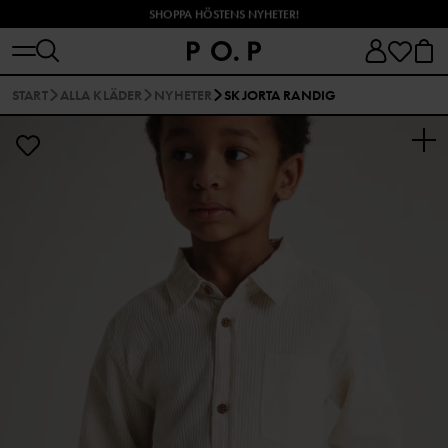
SHOPPA HÖSTENS NYHETER!
START
ALLA KLÄDER
NYHETER
SKJORTA RANDIG