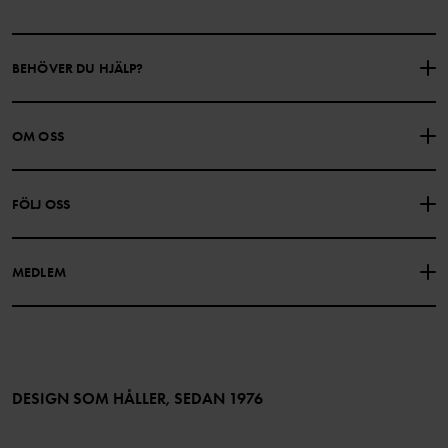
BEHÖVER DU HJÄLP?
KONTAKTA OSS
VANLIGA FRÅGOR
OM OSS
PRESENTKORTSALDO
KÖPVILLKOR
Om Polarn O. Pyret
FÖLJ OSS
INTEGRITETSPOLICY
COOKIEPOLICY
Vår historia
Facebook
Hitta våra butiker
MEDLEM
Instagram
Jobb
Medlemsförmåner
TikTok
Press
Medlemsvillkor
LinkedIn
Tillgänglighet för webbinnehåll
Bli medlem
DESIGN SOM HÅLLER, SEDAN 1976