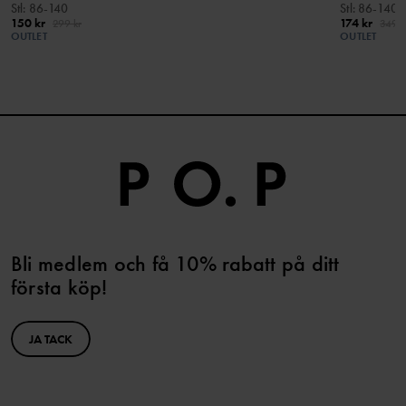
Stl
:
86-140
Stl
:
86-140
150 kr
174 kr
299 kr
349 k
OUTLET
OUTLET
Bli medlem och få 10% rabatt på ditt
första köp!
JA TACK