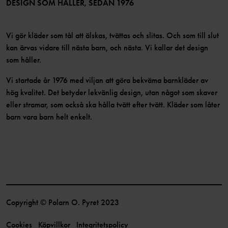
Bli medlem
DESIGN SOM HÅLLER, SEDAN 1976
Vi gör kläder som tål att älskas, tvättas och slitas. Och som till slut
kan ärvas vidare till nästa barn, och nästa. Vi kallar det design
som håller.
Vi startade år 1976 med viljan att göra bekväma barnkläder av
hög kvalitet. Det betyder lekvänlig design, utan något som skaver
eller stramar, som också ska hålla tvätt efter tvätt. Kläder som låter
barn vara barn helt enkelt.
Copyright © Polarn O. Pyret 2023
Cookies
Köpvillkor
Integritetspolicy