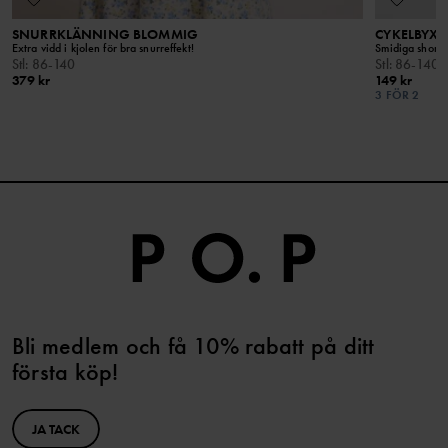
SNURRKLÄNNING BLOMMIG
CYKELBYXA
Extra vidd i kjolen för bra snurreffekt!
Smidiga shorts
Stl
:
86-140
Stl
:
86-140
379 kr
149 kr
3 FÖR 2
Bli medlem och få 10% rabatt på ditt
första köp!
JA TACK