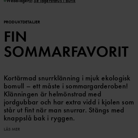
Webblager
Se lagerstatus i butik
PRODUKTDETALJER
FIN
SOMMARFAVORIT
Kortärmad snurrklänning i mjuk ekologisk
bomull – ett måste i sommargarderoben!
Klänningen är helmönstrad med
jordgubbar och har extra vidd i kjolen som
står ut fint när man snurrar. Stängs med
knappslå bak i ryggen.
LÄS MER
Storlek 86-92 är högre skuren i midjan och har en rynkad kjoldel