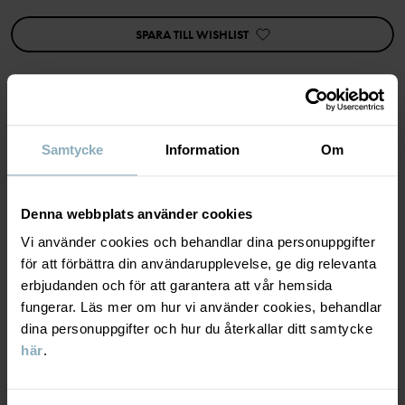
samt tryckknapp på ena axeln för enklare klädbyten.
SPARA TILL WISHLIST
Egenskaper:
• Knappar bak i ryggen
• Extra vidd i kjolen
Artikelnummer
:
60603636
MATERIAL & SKÖTSELRÅD
Tillverkningsland
:
Kina
Samtycke
Information
Om
Fabrik
:
Shunde Gain Rich Garment Co Ltd
Läs mer
HÅLLBARHET
Material
Denna webbplats använder cookies
Vi använder cookies och behandlar dina personuppgifter
LEVERANS & RETUR
för att förbättra din användarupplevelse, ge dig relevanta
95% Cotton Organic
erbjudanden och för att garantera att vår hemsida
5% Elastane
fungerar. Läs mer om hur vi använder cookies, behandlar
Leverans & retur
dina personuppgifter och hur du återkallar ditt samtycke
Skötselråd
här
.
Leverans
DU KANSKE OCKSÅ GILLAR
TVÄTT