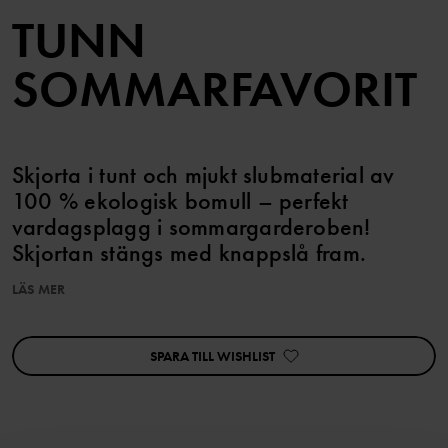
TUNN
SOMMARFAVORIT
Skjorta i tunt och mjukt slubmaterial av
100 % ekologisk bomull – perfekt
vardagsplagg i sommargarderoben!
Skjortan stängs med knappslå fram.
LÄS MER
Matcha med tillhörande shorts!
SPARA TILL WISHLIST
Artikelnummer
:
60603632
Tillverkningsland
:
Kina
Fabrik
:
Shunde Gain Rich Garment Co Ltd
Läs mer