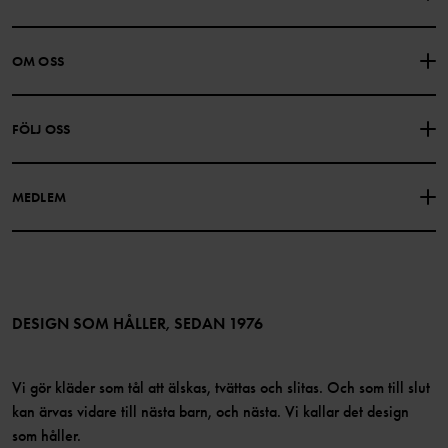
KONTAKTA OSS
VANLIGA FRÅGOR
OM OSS
PRESENTKORTSALDO
KÖPVILLKOR
Om Polarn O. Pyret
FÖLJ OSS
INTEGRITETSPOLICY
COOKIEPOLICY
Vår historia
Facebook
Hitta våra butiker
MEDLEM
Instagram
Jobb
Medlemsförmåner
TikTok
Press
Medlemsvillkor
LinkedIn
Tillgänglighet för webbinnehåll
Bli medlem
DESIGN SOM HÅLLER, SEDAN 1976
Vi gör kläder som tål att älskas, tvättas och slitas. Och som till slut
kan ärvas vidare till nästa barn, och nästa. Vi kallar det design
som håller.