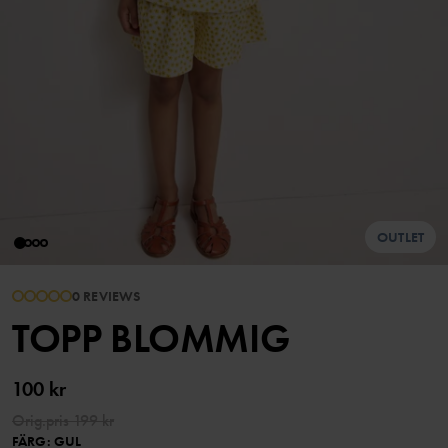
OUTLET
0 REVIEWS
TOPP BLOMMIG
100 kr
Orig.pris
199 kr
FÄRG
:
GUL