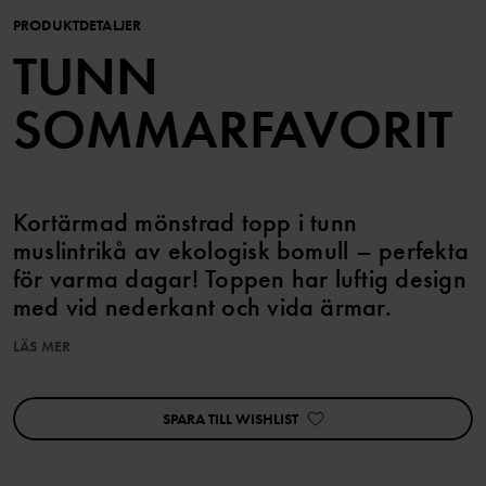
PRODUKTDETALJER
TUNN
SOMMARFAVORIT
Kortärmad mönstrad topp i tunn
muslintrikå av ekologisk bomull – perfekta
för varma dagar! Toppen har luftig design
med vid nederkant och vida ärmar.
LÄS MER
Matcha med tillhörande shorts!
Plagget går att syskonmatcha!
SPARA TILL WISHLIST
Artikelnummer
:
60603618
Tillverkningsland
:
Kina