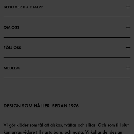
BEHÖVER DU HJÄLP?
KONTAKTA OSS
VANLIGA FRÅGOR
OM OSS
PRESENTKORTSALDO
KÖPVILLKOR
Om Polarn O. Pyret
FÖLJ OSS
INTEGRITETSPOLICY
COOKIEPOLICY
Vår historia
Facebook
Hitta våra butiker
MEDLEM
Instagram
Jobb
Medlemsförmåner
TikTok
Press
Medlemsvillkor
LinkedIn
Tillgänglighet för webbinnehåll
Bli medlem
DESIGN SOM HÅLLER, SEDAN 1976
Vi gör kläder som tål att älskas, tvättas och slitas. Och som till slut
kan ärvas vidare till nästa barn, och nästa. Vi kallar det design