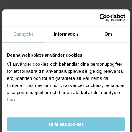
Fabrik
:
Shunde Gain Rich Garment Co Ltd
Läs mer
MATERIAL & SKÖTSELRÅD
Samtycke
Information
Om
HÅLLBARHET
Material
LEVERANS & RETUR
Denna webbplats använder cookies
95% Cotton Organic
4% Polyester Recycled
Vi använder cookies och behandlar dina personuppgifter
1% Elastane
för att förbättra din användarupplevelse, ge dig relevanta
Leverans & retur
erbjudanden och för att garantera att vår hemsida
fungerar. Läs mer om hur vi använder cookies, behandlar
Skötselråd
dina personuppgifter och hur du återkallar ditt samtycke
Leverans
DU KANSKE OCKSÅ GILLAR
här
.
TVÄTT
Vi erbjuder fri frakt över 699 kr och leveranstiden är 1–4 dagar. I
40°C maskintvätt varm
kassan visas de tillgängliga leveransalternativ baserat på vilket
Ej blekning
postnummer som ordern ska levereras till.
Tillåt alla cookies
Ej torktumling