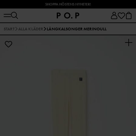
SHOPPA HÖSTENS NYHETER!
START
ALLA KLÄDER
LÅNGKALSONGER MERINOULL