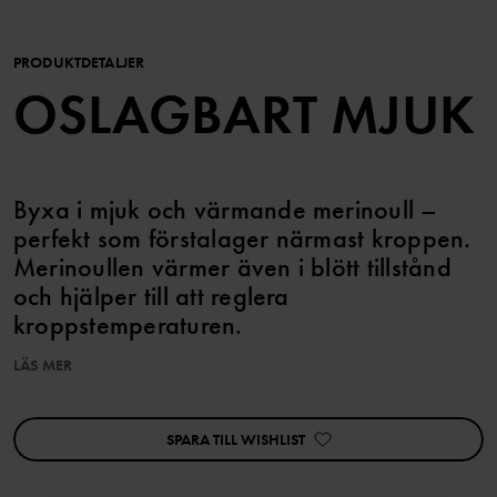
PRODUKTDETALJER
OSLAGBART MJUK
Byxa i mjuk och värmande merinoull –
perfekt som förstalager närmast kroppen.
Merinoullen värmer även i blött tillstånd
och hjälper till att reglera
kroppstemperaturen.
LÄS MER
Byxan är sydd med extra mjuka sömmar och har elastisk midja.
Matcha med tillhörande tröja som underställ under våra
ytterplagg.
SPARA TILL WISHLIST
Ullen i den här produkten är ofärgad och har därmed sin naturliga
färg.