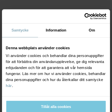
Ullen i det här plagget är certifierad enligt RWS, Responsible
Wool Standard. Läs mer på https://www.polarnopyret.se/pop-
cares/hallbara-plagg/vara-hallbarhetsmarkningar»
Lager 1 - innerlagret håller kroppen torr och varm."
MATERIAL & SKÖTSELRÅD
Produktsäkerhet:
KEEP AWAY FROM FIRE
Samtycke
Information
Om
HÅLLBARHET
Material
Artikelnummer
:
60601968
Denna webbplats använder cookies
LEVERANS & RETUR
100% Merino Wool
Tillverkningsland
:
Kina
Vi använder cookies och behandlar dina personuppgifter
Fabrik
:
Qingdao Sino Textile Technique Co Ltd
för att förbättra din användarupplevelse, ge dig relevanta
Leverans & retur
Läs mer
Skötselråd
erbjudanden och för att garantera att vår hemsida
fungerar. Läs mer om hur vi använder cookies, behandlar
TVÄTT
dina personuppgifter och hur du återkallar ditt samtycke
Leverans
DU KANSKE OCKSÅ GILLAR
här
.
30°C ullprogram
BEST IN TEST
Vi erbjuder fri frakt över 699 kr och leveranstiden är 1–4 dagar. I
Ej blekning
kassan visas de tillgängliga leveransalternativ baserat på vilket
Ej torktumling
postnummer som ordern ska levereras till.
Tillåt alla cookies
Tål ej strykning