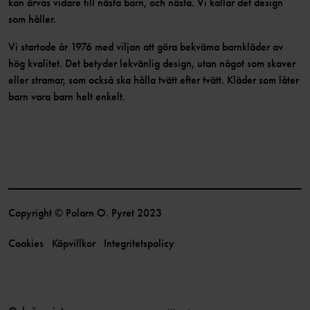
kan ärvas vidare till nästa barn, och nästa. Vi kallar det design
som håller.
Vi startade år 1976 med viljan att göra bekväma barnkläder av
hög kvalitet. Det betyder lekvänlig design, utan något som skaver
eller stramar, som också ska hålla tvätt efter tvätt. Kläder som låter
barn vara barn helt enkelt.
Copyright © Polarn O. Pyret 2023
Cookies
Köpvillkor
Integritetspolicy