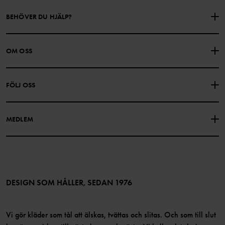
BEHÖVER DU HJÄLP?
KONTAKTA OSS
VANLIGA FRÅGOR
OM OSS
PRESENTKORTSALDO
KÖPVILLKOR
Om Polarn O. Pyret
FÖLJ OSS
INTEGRITETSPOLICY
COOKIEPOLICY
Vår historia
Facebook
Hitta våra butiker
MEDLEM
Instagram
Jobb
Medlemsförmåner
TikTok
Press
Medlemsvillkor
LinkedIn
Tillgänglighet för webbinnehåll
Bli medlem
DESIGN SOM HÅLLER, SEDAN 1976
Vi gör kläder som tål att älskas, tvättas och slitas. Och som till slut