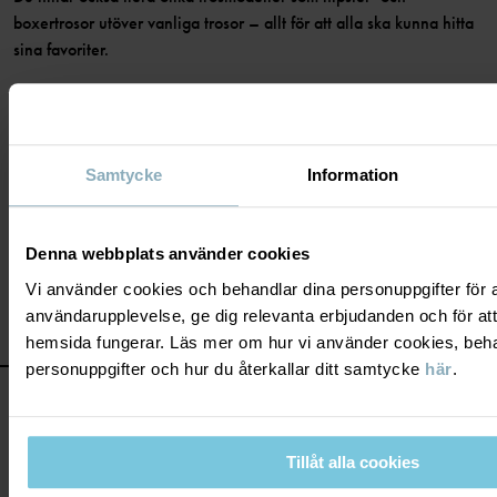
boxertrosor utöver vanliga trosor – allt för att alla ska kunna hitta
sina favoriter.
Sedan 1976 har vi tillverkat kläder som låter barn vara barn. Vi
använder bara högkvalitativa material som både är mjuka mot
huden, och håller länge. De är gjorda för att tåla tvätt efter tvätt
och stå emot vardagens alla utmaningar, år efter år.
Samtycke
Information
Upptäck alla våra produkter i
3 för 2
, mjuka basplagg och
strumpor.
Denna webbplats använder cookies
Vi använder cookies och behandlar dina personuppgifter för at
användarupplevelse, ge dig relevanta erbjudanden och för att
hemsida fungerar. Läs mer om hur vi använder cookies, beha
personuppgifter och hur du återkallar ditt samtycke
här
.
Tillåt alla cookies