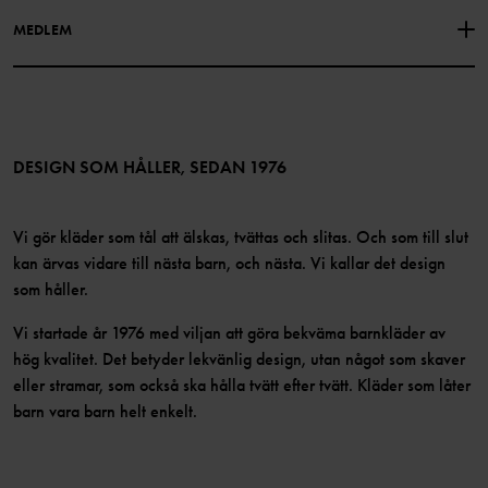
Facebook
Hitta våra butiker
MEDLEM
Instagram
Jobb
Medlemsförmåner
TikTok
Press
Medlemsvillkor
LinkedIn
Tillgänglighet för webbinnehåll
Bli medlem
DESIGN SOM HÅLLER, SEDAN 1976
Vi gör kläder som tål att älskas, tvättas och slitas. Och som till slut
kan ärvas vidare till nästa barn, och nästa. Vi kallar det design
som håller.
Vi startade år 1976 med viljan att göra bekväma barnkläder av
hög kvalitet. Det betyder lekvänlig design, utan något som skaver
eller stramar, som också ska hålla tvätt efter tvätt. Kläder som låter
barn vara barn helt enkelt.