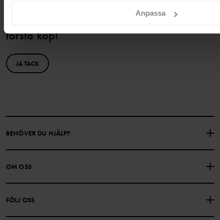
Anpassa
Bli medlem och få 10% rabatt på ditt
första köp!
JA TACK
BEHÖVER DU HJÄLP?
KONTAKTA OSS
VANLIGA FRÅGOR
OM OSS
PRESENTKORTSALDO
KÖPVILLKOR
Om Polarn O. Pyret
FÖLJ OSS
INTEGRITETSPOLICY
COOKIEPOLICY
Vår historia