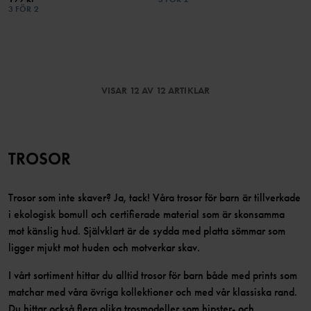
3 FÖR 2
VISAR 12 AV 12 ARTIKLAR
TROSOR
Trosor som inte skaver? Ja, tack! Våra trosor för barn är tillverkade
i ekologisk bomull och certifierade material som är skonsamma
mot känslig hud. Självklart är de sydda med platta sömmar som
ligger mjukt mot huden och motverkar skav.
I vårt sortiment hittar du alltid trosor för barn både med prints som
matchar med våra övriga kollektioner och med vår klassiska rand.
Du hittar också flera olika trosmodeller som hipster- och