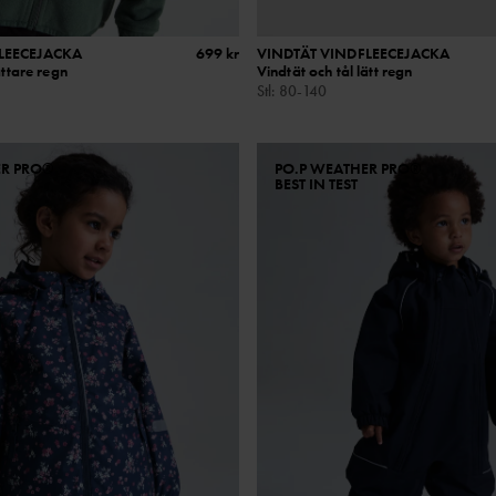
LEECEJACKA
699 kr
VINDTÄT VINDFLEECEJACKA
ättare regn
Vindtät och tål lätt regn
Stl
:
80-140
ER PRO®
PO.P WEATHER PRO®
BEST IN TEST