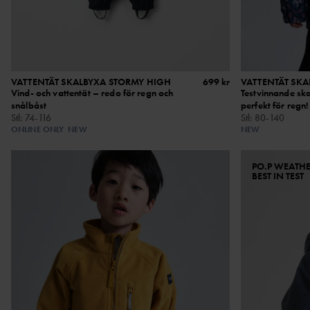
VATTENTÄT SKALBYXA STORMY HIGH
699 kr
VATTENTÄT SKA
Vind- och vattentät – redo för regn och
Testvinnande ska
snålbåst
perfekt för regn!
Stl
:
74-116
Stl
:
80-140
ONLINE ONLY
NEW
NEW
PO.P WEATH
BEST IN TEST