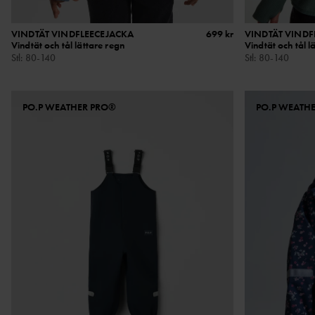
VINDTÄT VINDFLEECEJACKA
699 kr
VINDTÄT VINDF
Vindtät och tål lättare regn
Vindtät och tål l
Stl
:
80-140
Stl
:
80-140
PO.P WEATHER PRO®
PO.P WEATH