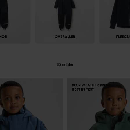
XOR
OVERALLER
FLEECE
85 artiklar
ER PRO®
PO.P WEATHER PRO®
BEST IN TEST