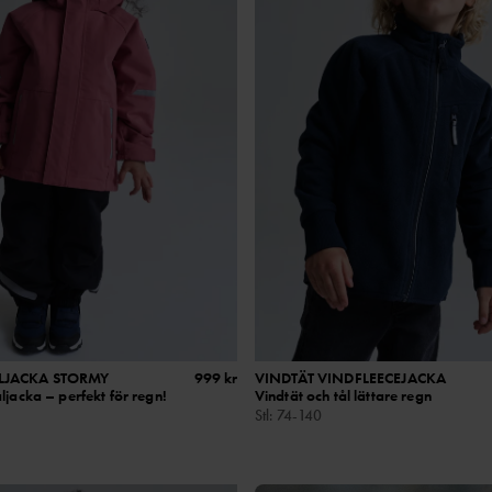
LJACKA STORMY
999 kr
VINDTÄT VINDFLEECEJACKA
ljacka – perfekt för regn!
Vindtät och tål lättare regn
Stl
:
74-140