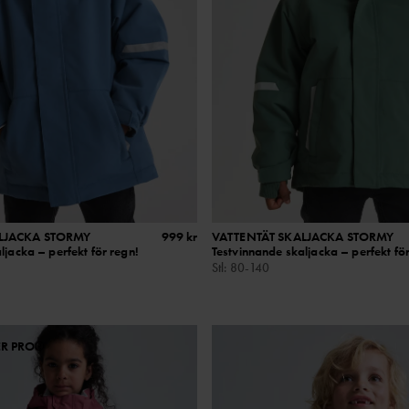
LJACKA STORMY
999 kr
VATTENTÄT SKALJACKA STORMY
ljacka – perfekt för regn!
Testvinnande skaljacka – perfekt för
Stl
:
80-140
ER PRO®