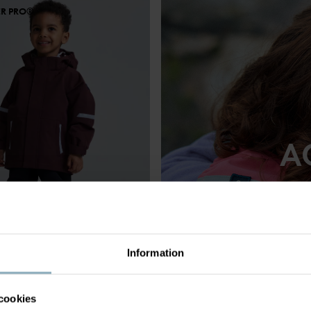
ER PRO®
A
Information
LJACKA STORMY
999 kr
cookies
ljacka – perfekt för regn!