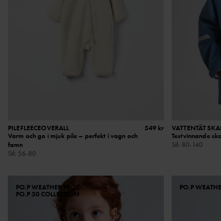
PILEFLEECEOVERALL
549 kr
VATTENTÄT SKA
Varm och go i mjuk pile – perfekt i vagn och
Testvinnande ska
famn
Stl
:
80-140
Stl
:
56-80
PO.P WEATHER PRO®
PO.P WEATH
PO.P 50 COLLECTION