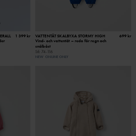
ERALL
1 399 kr
VATTENTÄT SKALBYXA STORMY HIGH
699 kr
der
Vind- och vattentät – redo för regn och
snålbåst
Stl
:
74-116
NEW
ONLINE ONLY