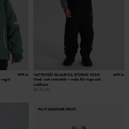
999 kr
VATTENTÄT SKALBYXA STORMY HIGH
699 kr
 regn!
Vind- och vattentät – redo för regn och
snålbåst
Stl
:
74-116
PO.P WEATHER PRO®