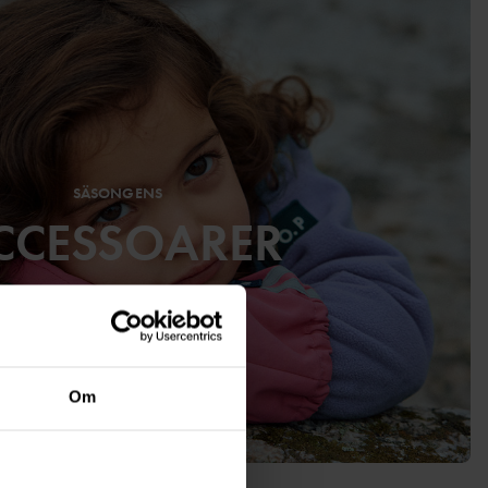
SÄSONGENS
CCESSOARER
Om
HANDLA NU