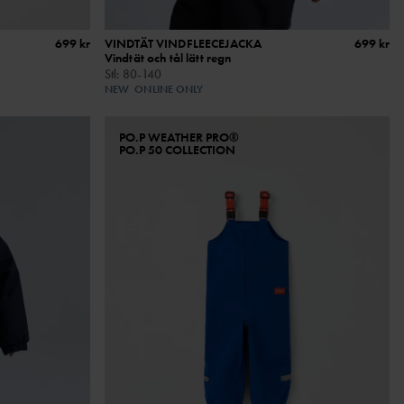
699 kr
VINDTÄT VINDFLEECEJACKA
699 kr
Vindtät och tål lätt regn
Stl
:
80-140
NEW
ONLINE ONLY
PO.P WEATHER PRO®
PO.P 50 COLLECTION