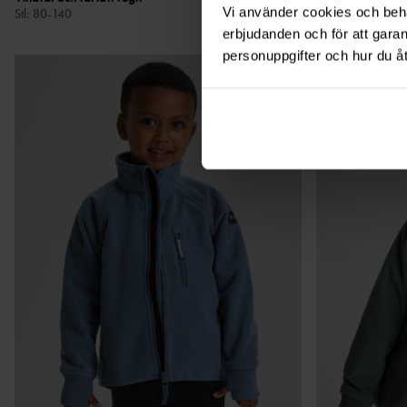
Vi använder cookies och behan
Stl
:
80-140
Stl
:
80-140
erbjudanden och för att gara
personuppgifter och hur du å