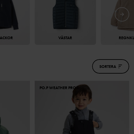
JACKOR
VÄSTAR
REGNK
SORTERA
PO.P WEATHER PRO®