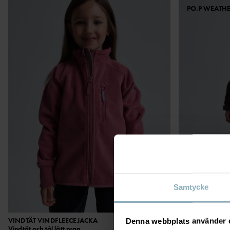
PO.P WEATH
Samtycke
VINDTÄT VINDFLEECEJACKA
699 kr
VATTENTÄT SKA
Denna webbplats använder 
Vindtät och tål lätt regn
Testvinnande ska