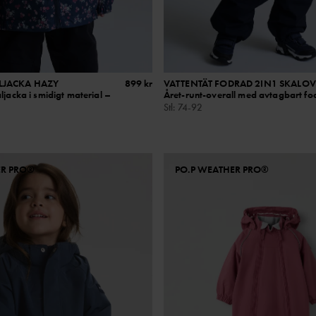
LJACKA HAZY
899 kr
VATTENTÄT FODRAD 2IN1 SKALOV
ljacka i smidigt material –
Året-runt-overall med avtagbart fo
Stl
:
74-92
ER PRO®
PO.P WEATHER PRO®