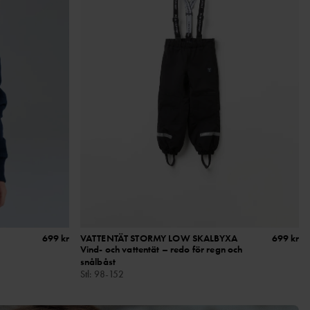
699 kr
VATTENTÄT STORMY LOW SKALBYXA
699 kr
Vind- och vattentät – redo för regn och
snålbåst
Stl
:
98-152