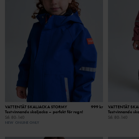
VATTENTÄT SKALJACKA STORMY
999 kr
VATTENTÄT SKA
Testvinnande skaljacka – perfekt för regn!
Testvinnande ska
Stl
:
80-140
Stl
:
80-140
NEW
ONLINE ONLY