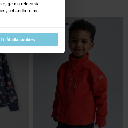
se, ge dig relevanta
ies, behandlar dina
PO.P 50 COLLECTION
Tillåt alla cookies