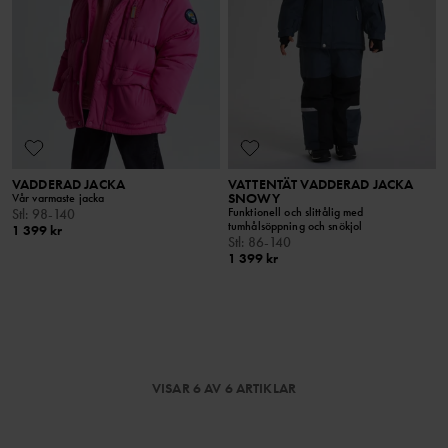
VADDERAD JACKA
VATTENTÄT VADDERAD JACKA
SNOWY
Vår varmaste jacka
Funktionell och slittålig med
Stl
:
98-140
tumhålsöppning och snökjol
1 399 kr
Stl
:
86-140
1 399 kr
VISAR 6 AV 6 ARTIKLAR