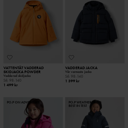
VATTENTÄT VADDERAD
VADDERAD JACKA
SKIDJACKA POWDER
Vår varmaste jacka
Vadderad skidjacka
Stl
:
98-140
Stl
:
98-140
1 399 kr
1 499 kr
PO.P ON ADVENTURE
PO.P WEATHER PRO®
BEST IN TEST