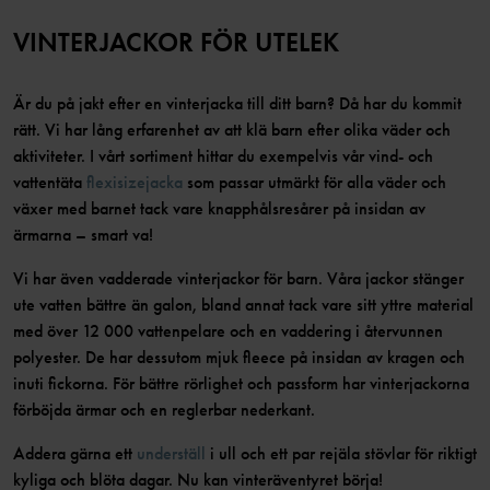
VINTERJACKOR FÖR UTELEK
Är du på jakt efter en vinterjacka till ditt barn? Då har du kommit
rätt. Vi har lång erfarenhet av att klä barn efter olika väder och
aktiviteter. I vårt sortiment hittar du exempelvis vår vind- och
vattentäta
flexisizejacka
som passar utmärkt för alla väder och
växer med barnet tack vare knapphålsresårer på insidan av
ärmarna – smart va!
Vi har även vadderade vinterjackor för barn. Våra jackor stänger
ute vatten bättre än galon, bland annat tack vare sitt yttre material
med över 12 000 vattenpelare och en vaddering i återvunnen
polyester. De har dessutom mjuk fleece på insidan av kragen och
inuti fickorna. För bättre rörlighet och passform har vinterjackorna
förböjda ärmar och en reglerbar nederkant.
Addera gärna ett
underställ
i ull och ett par rejäla stövlar för riktigt
kyliga och blöta dagar. Nu kan vinteräventyret börja!