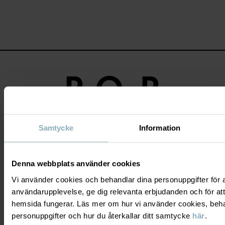
Samtycke
Information
Bli medlem och få 10% rabatt på ditt
första köp!
Denna webbplats använder cookies
JA TACK
Vi använder cookies och behandlar dina personuppgifter för at
användarupplevelse, ge dig relevanta erbjudanden och för att
hemsida fungerar. Läs mer om hur vi använder cookies, beha
personuppgifter och hur du återkallar ditt samtycke
här
.