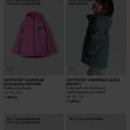
PO.P WEATHER PRO®
PO.P WEATHER PRO®
PO.P ON ADVENTURE
BEST IN TEST
VATTENTÄT VADDERAD
VATTENTÄT VADDERAD JACKA
SKIDJACKA POWDER
SNOWY
Vadderad skidjacka
Funktionell och slittålig med
tumhålsöppning och snökjol
Stl
:
98-140
Stl
:
98-140
1 499 kr
1 399 kr
PO.P WEATHER PRO®
PO.P ON ADVENTURE
PO.P ON ADVENTURE