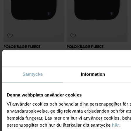
POLOKRAGE FLEECE
POLOKRAGE FLEECE
Med tryckknappar
Stl
:
44-58
Stl
:
48-58
199 kr
199 kr
Samtycke
Information
Denna webbplats använder cookies
VISAR 20 AV 20 ARTIKLAR
Vi använder cookies och behandlar dina personuppgifter för at
användarupplevelse, ge dig relevanta erbjudanden och för att
hemsida fungerar. Läs mer om hur vi använder cookies, beha
MJUKA HALSKRAGAR I BOMULL OCH
personuppgifter och hur du återkallar ditt samtycke
här
.