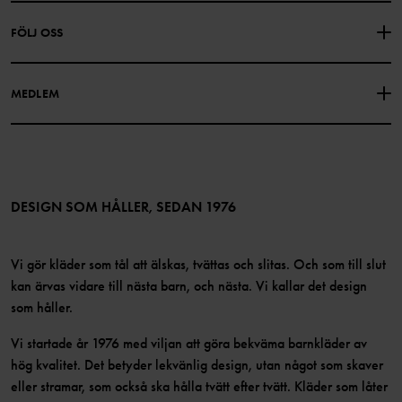
PRESENTKORTSALDO
KÖPVILLKOR
Om Polarn O. Pyret
FÖLJ OSS
INTEGRITETSPOLICY
COOKIEPOLICY
Vår historia
Facebook
Hitta våra butiker
MEDLEM
Instagram
Jobb
Medlemsförmåner
TikTok
Press
Medlemsvillkor
LinkedIn
Tillgänglighet för webbinnehåll
Bli medlem
DESIGN SOM HÅLLER, SEDAN 1976
Vi gör kläder som tål att älskas, tvättas och slitas. Och som till slut
kan ärvas vidare till nästa barn, och nästa. Vi kallar det design
som håller.
Vi startade år 1976 med viljan att göra bekväma barnkläder av
hög kvalitet. Det betyder lekvänlig design, utan något som skaver
eller stramar, som också ska hålla tvätt efter tvätt. Kläder som låter