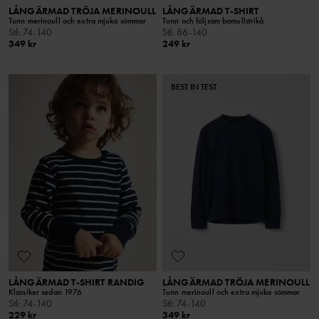
LÅNGÄRMAD TRÖJA MERINOULL
LÅNGÄRMAD T-SHIRT
Tunn merinoull och extra mjuka sömmar
Tunn och följsam bomullstrikå
Stl
:
74-140
Stl
:
86-140
349 kr
249 kr
BEST IN TEST
LÅNGÄRMAD T-SHIRT RANDIG
LÅNGÄRMAD TRÖJA MERINOULL
Klassiker sedan 1976
Tunn merinoull och extra mjuka sömmar
Stl
:
74-140
Stl
:
74-140
229 kr
349 kr