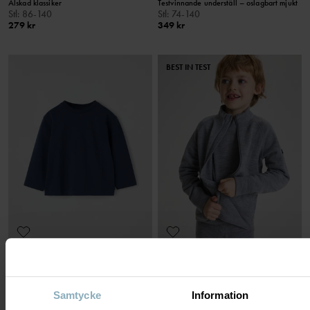
Älskad klassiker
Testvinnande underställ – oslagbart mjukt
Stl
:
86-140
Stl
:
74-140
279 kr
349 kr
BEST IN TEST
LÅNGÄRMAD T-SHIRT
LÅNGÄRMAD TRÖJA MERINOULL
Tunn och följsam bomullstrikå
Tunn merinoull och extra mjuka sömmar
Stl
:
86-140
Stl
:
74-140
249 kr
349 kr
Samtycke
Information
3 FÖR 2