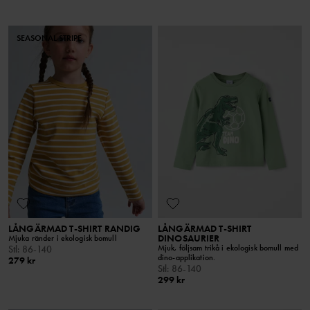
SEASONAL STRIPE
LÅNGÄRMAD T-SHIRT RANDIG
LÅNGÄRMAD T-SHIRT
DINOSAURIER
Mjuka ränder i ekologisk bomull
Mjuk, följsam trikå i ekologisk bomull med
Stl
:
86-140
dino-applikation.
279 kr
Stl
:
86-140
299 kr