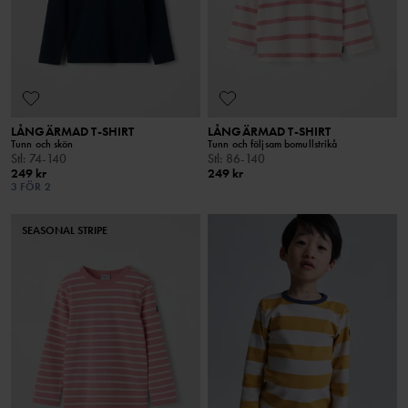
LÅNGÄRMAD T-SHIRT
LÅNGÄRMAD T-SHIRT
Tunn och skön
Tunn och följsam bomullstrikå
Stl
:
74-140
Stl
:
86-140
249 kr
249 kr
3 FÖR 2
SEASONAL STRIPE