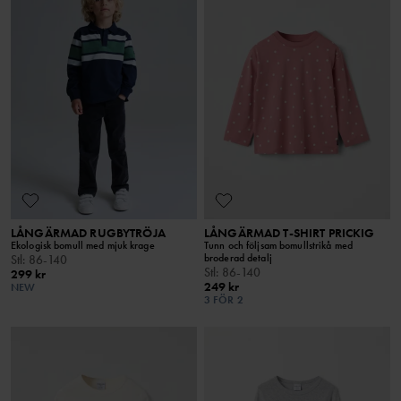
LÅNGÄRMAD RUGBYTRÖJA
LÅNGÄRMAD T-SHIRT PRICKIG
Ekologisk bomull med mjuk krage
Tunn och följsam bomullstrikå med
broderad detalj
Stl
:
86-140
Stl
:
86-140
299 kr
249 kr
NEW
3 FÖR 2