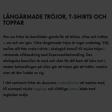
LÅNGÄRMADE TRÖJOR, T-SHIRTS OCH
TOPPAR
Hos oss hittar du barnkläder gjorda för att älskas, slitas och tvättas
– om och om igen. Våra långärmade tröjor är inget undantag. Välj
mellan allt från svala t-shirts i ekologisk bomull till mjuka tröjor i
värmande ullblandning med Superwashbehandling. Den
ekologiska bomullen är mjuk och skön för ditt barn att leka runt i,
medan behandlingen på ullen gör att tröjan går att tvätta i maskin
utan att den luddar av sig.
I vårt sortiment hittar du dessutom
underdelarna
att matcha med,
till exempel mjuka
leggings
och slittåliga
jeans
, båda med
reglerbar midja.