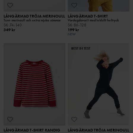
LÅNGÄRMAD TRÖJA MERINOULL
LÅNGÄRMAD T-SHIRT
Tunn merinoull och extra mjuka sömmar
Vardagsfavorit med lekfullt heltryck
Stl
:
74-140
Stl
:
86-128
349 kr
199 kr
NEW
BEST IN TEST
LÅNGÄRMAD T-SHIRT RANDIG
LÅNGÄRMAD TRÖJA MERINOULL