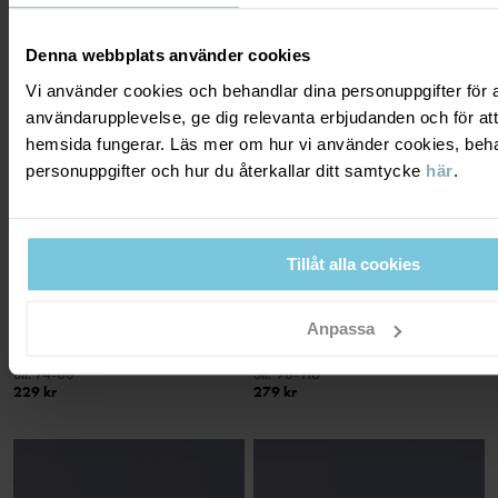
Denna webbplats använder cookies
Vi använder cookies och behandlar dina personuppgifter för at
användarupplevelse, ge dig relevanta erbjudanden och för att
hemsida fungerar. Läs mer om hur vi använder cookies, beha
SLUT ONLINE
SE OM VARAN FINNS I
personuppgifter och hur du återkallar ditt samtycke
här
.
BUTIK
Tillåt alla cookies
Anpassa
LÅNGÄRMAD T-SHIRT RANDIG
LÅNGÄRMAD T-SHIRT
Klassiker sedan 1976
Klassiker sedan 1976
Stl
:
74-80
Stl
:
98-116
229 kr
279 kr