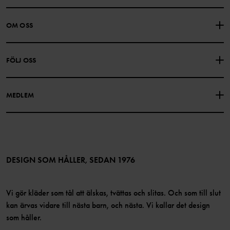
KONTAKTA OSS
VANLIGA FRÅGOR
OM OSS
PRESENTKORTSALDO
KÖPVILLKOR
Om Polarn O. Pyret
FÖLJ OSS
INTEGRITETSPOLICY
COOKIEPOLICY
Vår historia
Facebook
Hitta våra butiker
MEDLEM
Instagram
Jobb
Medlemsförmåner
TikTok
Press
Medlemsvillkor
LinkedIn
Tillgänglighet för webbinnehåll
Bli medlem
DESIGN SOM HÅLLER, SEDAN 1976
Vi gör kläder som tål att älskas, tvättas och slitas. Och som till slut
kan ärvas vidare till nästa barn, och nästa. Vi kallar det design
som håller.