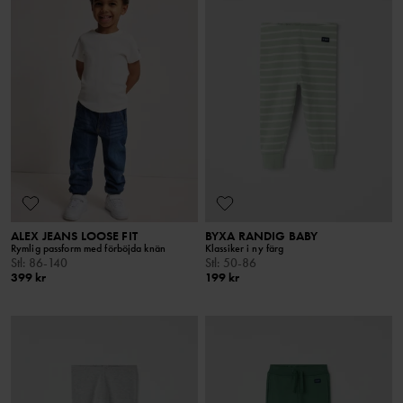
ALEX JEANS LOOSE FIT
BYXA RANDIG BABY
Rymlig passform med förböjda knän
Klassiker i ny färg
Stl
:
86-140
Stl
:
50-86
399 kr
199 kr