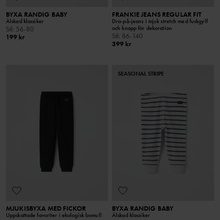
BYXA RANDIG BABY
FRANKIE JEANS REGULAR FIT
Älskad klassiker
Dra-på-jeans i mjuk stretch med fuskgylf
och knapp för dekoration
Stl
:
56-80
Stl
:
86-140
199 kr
399 kr
SEASONAL STRIPE
MJUKISBYXA MED FICKOR
BYXA RANDIG BABY
Uppskattade favoriter i ekologisk bomull
Älskad klassiker