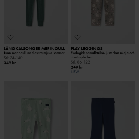
LÅNGKALSONGER MERINOULL
PLAY LEGGINGS
Tunn merinoull med extra mjuka sömmar
Ekologisk bomullstrikå, justerbar midja och
utsvängda ben
Stl
:
74-140
Stl
:
86-122
349 kr
249 kr
NEW