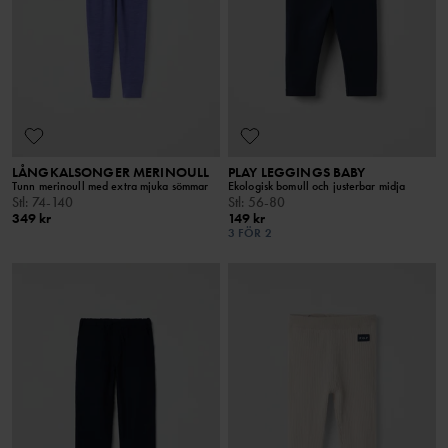
LÅNGKALSONGER MERINOULL
PLAY LEGGINGS BABY
Tunn merinoull med extra mjuka sömmar
Ekologisk bomull och justerbar midja
Stl
:
74-140
Stl
:
56-80
349 kr
149 kr
3 FÖR 2