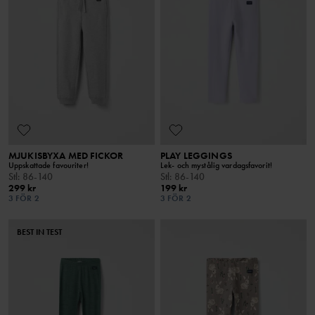
MJUKISBYXA MED FICKOR
PLAY LEGGINGS
Uppskattade favouriter!
Lek- och mystålig vardagsfavorit!
Stl
:
86-140
Stl
:
86-140
299 kr
199 kr
3 FÖR 2
3 FÖR 2
BEST IN TEST