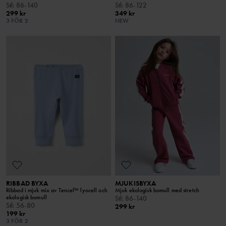
Stl
:
86-140
Stl
:
86-122
299 kr
349 kr
3 FÖR 2
NEW
RIBBAD BYXA
MJUKISBYXA
Ribbad i mjuk mix av Tencel™ lyocell och
Mjuk ekologisk bomull med stretch
ekologisk bomull
Stl
:
86-140
Stl
:
56-80
299 kr
199 kr
3 FÖR 2