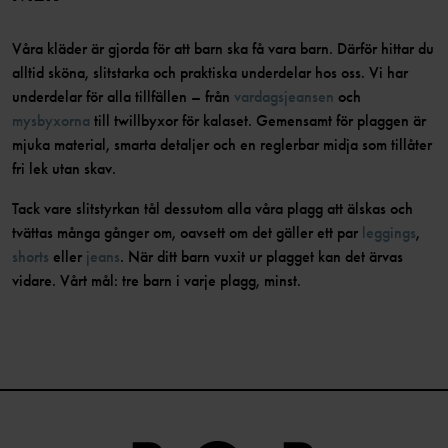
Våra kläder är gjorda för att barn ska få vara barn. Därför hittar du
alltid sköna, slitstarka och praktiska underdelar hos oss. Vi har
underdelar för alla tillfällen – från
vardagsjeansen
och
mysbyxorna
till twillbyxor för kalaset. Gemensamt för plaggen är
mjuka material, smarta detaljer och en reglerbar midja som tillåter
fri lek utan skav.
Tack vare slitstyrkan tål dessutom alla våra plagg att älskas och
tvättas många gånger om, oavsett om det gäller ett par
leggings
,
shorts
eller
jeans
. När ditt barn vuxit ur plagget kan det ärvas
vidare. Vårt mål: tre barn i varje plagg, minst.