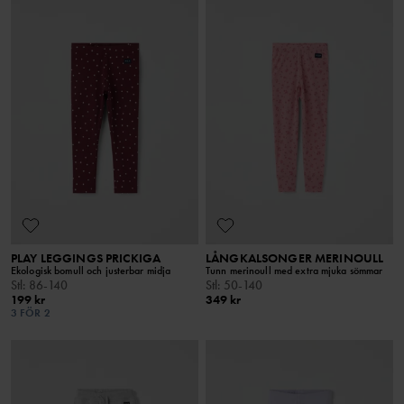
PLAY LEGGINGS PRICKIGA
LÅNGKALSONGER MERINOULL
Ekologisk bomull och justerbar midja
Tunn merinoull med extra mjuka sömmar
Stl
:
86-140
Stl
:
50-140
199 kr
349 kr
3 FÖR 2