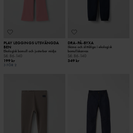
PLAY LEGGINGS UTSVÄNGDA
DRA-PÅ-BYXA
BEN
Sköna och slittåliga i ekologisk
Ekologisk bomull och justerbar midja
bomullskanvas
Stl
:
86-140
Stl
:
86-140
199 kr
349 kr
3 FÖR 2