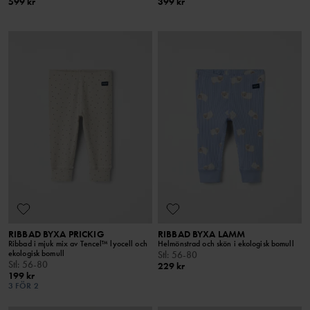
599 kr
399 kr
RIBBAD BYXA PRICKIG
RIBBAD BYXA LAMM
Ribbad i mjuk mix av Tencel™ lyocell och
Helmönstrad och skön i ekologisk bomull
ekologisk bomull
Stl
:
56-80
Stl
:
56-80
229 kr
199 kr
3 FÖR 2