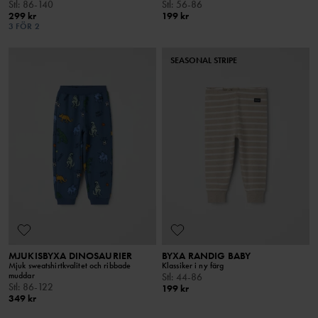
Stl
:
86-140
Stl
:
56-86
299 kr
199 kr
3 FÖR 2
SEASONAL STRIPE
MJUKISBYXA DINOSAURIER
BYXA RANDIG BABY
Mjuk sweatshirtkvalitet och ribbade
Klassiker i ny färg
muddar
Stl
:
44-86
Stl
:
86-122
199 kr
349 kr