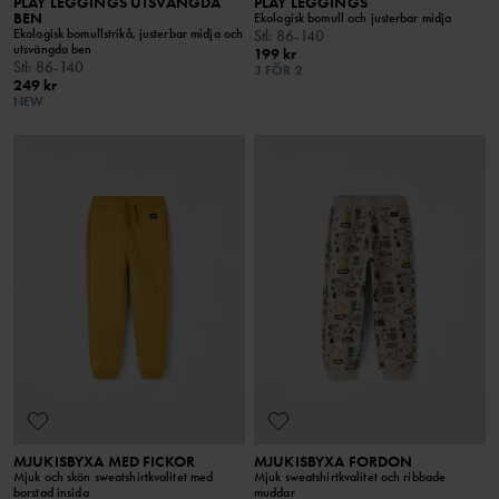
PLAY LEGGINGS UTSVÄNGDA
PLAY LEGGINGS
BEN
Ekologisk bomull och justerbar midja
Ekologisk bomullstrikå, justerbar midja och
Stl
:
86-140
utsvängda ben
199 kr
Stl
:
86-140
3 FÖR 2
249 kr
NEW
MJUKISBYXA MED FICKOR
MJUKISBYXA FORDON
Mjuk och skön sweatshirtkvalitet med
Mjuk sweatshirtkvalitet och ribbade
borstad insida
muddar