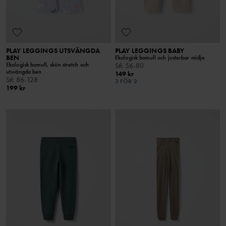
PLAY LEGGINGS UTSVÄNGDA
PLAY LEGGINGS BABY
BEN
Ekologisk bomull och justerbar midja
Ekologisk bomull, skön stretch och
Stl
:
56-80
utsvängda ben
149 kr
Stl
:
86-128
3 FÖR 2
199 kr