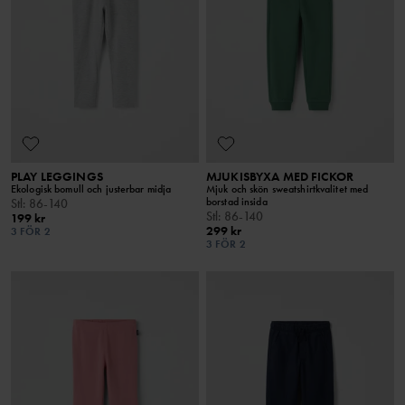
PLAY LEGGINGS
MJUKISBYXA MED FICKOR
Ekologisk bomull och justerbar midja
Mjuk och skön sweatshirtkvalitet med
borstad insida
Stl
:
86-140
Stl
:
86-140
199 kr
299 kr
3 FÖR 2
3 FÖR 2