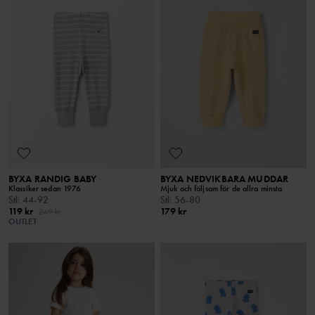
BYXA RANDIG BABY
BYXA NEDVIKBARA MUDDAR
Klassiker sedan 1976
Mjuk och följsam för de allra minsta
Stl
:
44-92
Stl
:
56-80
119 kr
179 kr
249 kr
OUTLET