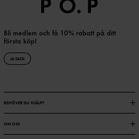
Bli medlem och få 10% rabatt på ditt
första köp!
JA TACK
BEHÖVER DU HJÄLP?
KONTAKTA OSS
VANLIGA FRÅGOR
OM OSS
PRESENTKORTSALDO
KÖPVILLKOR