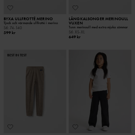
BYXA ULLFROTTÉ MERINO
LÅNGKALSONGER MERINOULL
VUXEN
Tjock och värmande ullfrotté i merino
Tunn merinoull med extra mjuka sömmar
Stl
:
74-140
Stl
:
XS-XL
599 kr
649 kr
BEST IN TEST