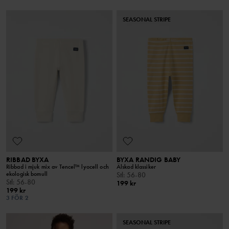
SEASONAL STRIPE
RIBBAD BYXA
BYXA RANDIG BABY
Ribbad i mjuk mix av Tencel™ lyocell och
Älskad klassiker
ekologisk bomull
Stl
:
56-80
Stl
:
56-80
199 kr
199 kr
3 FÖR 2
SEASONAL STRIPE