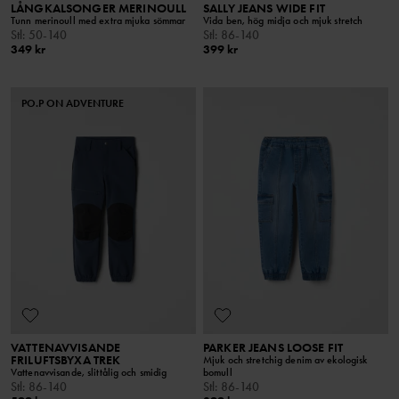
LÅNGKALSONGER MERINOULL
SALLY JEANS WIDE FIT
Tunn merinoull med extra mjuka sömmar
Vida ben, hög midja och mjuk stretch
Stl
:
50-140
Stl
:
86-140
349 kr
399 kr
PO.P ON ADVENTURE
VATTENAVVISANDE
PARKER JEANS LOOSE FIT
FRILUFTSBYXA TREK
Mjuk och stretchig denim av ekologisk
Vattenavvisande, slittålig och smidig
bomull
Stl
:
86-140
Stl
:
86-140