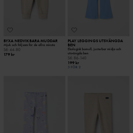
BYXA NEDVIKBARA MUDDAR
PLAY LEGGINGS UTSVÄNGDA
BEN
Mjuk och följsam för de allra minsta
Ekologisk bomull, justerbar midja och
Stl
:
44-80
utsvängda ben
179 kr
Stl
:
86-140
199 kr
3 FÖR 2