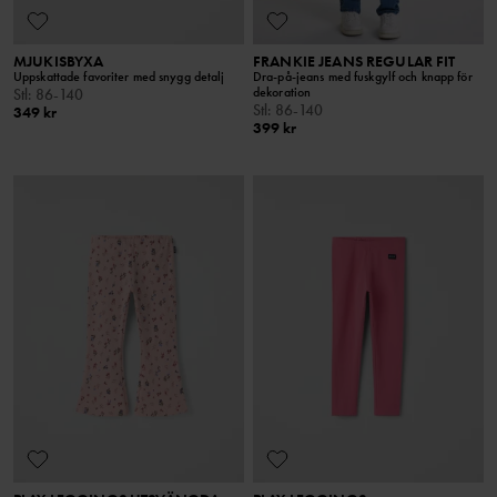
MJUKISBYXA
FRANKIE JEANS REGULAR FIT
Uppskattade favoriter med snygg detalj
Dra-på-jeans med fuskgylf och knapp för
dekoration
Stl
:
86-140
Stl
:
86-140
349 kr
399 kr