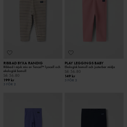
RIBBAD BYXA RANDIG
PLAY LEGGINGS BABY
Ribbad i mjuk mix av Tencel™ lyocell och
Ekologisk bomull och justerbar midja
ekologisk bomull
Stl
:
56-80
Stl
:
56-80
149 kr
199 kr
3 FÖR 2
3 FÖR 2