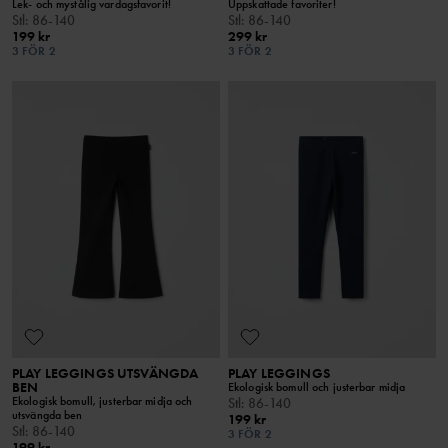
Lek- och mystålig vardagsfavorit!
Uppskattade favoriter!
Stl
:
86-140
Stl
:
86-140
199 kr
299 kr
3 FÖR 2
3 FÖR 2
PLAY LEGGINGS UTSVÄNGDA
PLAY LEGGINGS
BEN
Ekologisk bomull och justerbar midja
Ekologisk bomull, justerbar midja och
Stl
:
86-140
utsvängda ben
199 kr
Stl
:
86-140
3 FÖR 2
199 kr