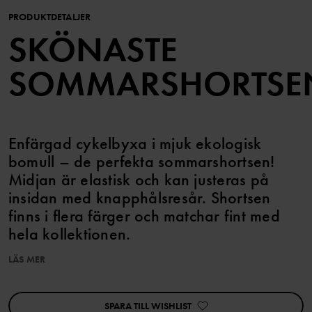
PRODUKTDETALJER
SKÖNASTE
SOMMARSHORTSE
Enfärgad cykelbyxa i mjuk ekologisk
bomull – de perfekta sommarshortsen!
Midjan är elastisk och kan justeras på
insidan med knapphålsresår. Shortsen
finns i flera färger och matchar fint med
hela kollektionen.
LÄS MER
Egenskaper:
• Reglerbar midja med knapphålsresår
SPARA TILL WISHLIST