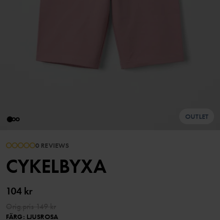
OUTLET
0 REVIEWS
CYKELBYXA
104 kr
Orig.pris
149 kr
FÄRG
:
LJUSROSA