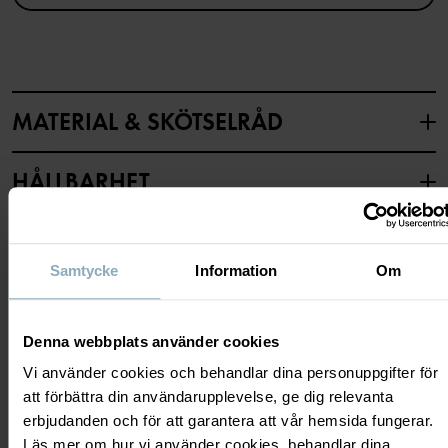
Artikelnummer
:
60602451
Tillverkningsland
:
Bangladesh
Fabrik
:
Fakir Apparels Ltd
Läs mer
MATERIAL & SKÖTSELRÅD
HÅLLBARHET
Material
LEVERANS & RETUR
95% Cotton Organic
5% Elastane
Samtycke
Information
Om
Leverans & retur
Skötselråd
Denna webbplats använder cookies
Vi använder cookies och behandlar dina personuppgifter för
Leverans
DU KANSKE OCKSÅ GILLAR
TVÄTT
att förbättra din användarupplevelse, ge dig relevanta
40°C maskintvätt varm
Vi erbjuder fri frakt över 699 kr och leveranstiden är 1–4 dagar. I
erbjudanden och för att garantera att vår hemsida fungerar.
Ej blekning
kassan visas de tillgängliga leveransalternativ baserat på vilket
Läs mer om hur vi använder cookies, behandlar dina