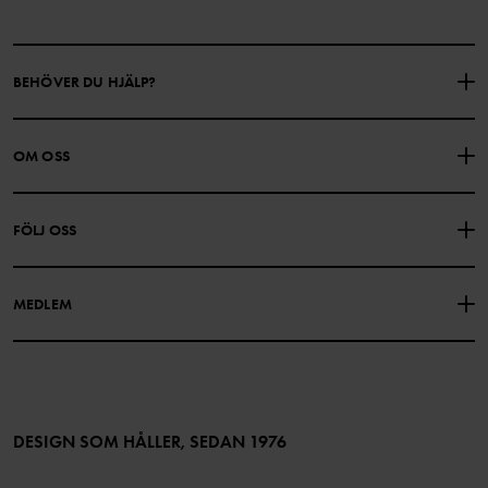
BEHÖVER DU HJÄLP?
KONTAKTA OSS
VANLIGA FRÅGOR
OM OSS
PRESENTKORTSALDO
KÖPVILLKOR
Om Polarn O. Pyret
FÖLJ OSS
INTEGRITETSPOLICY
COOKIEPOLICY
Vår historia
Facebook
Hitta våra butiker
MEDLEM
Instagram
Jobb
Medlemsförmåner
TikTok
Press
Medlemsvillkor
LinkedIn
Tillgänglighet för webbinnehåll
Bli medlem
DESIGN SOM HÅLLER, SEDAN 1976