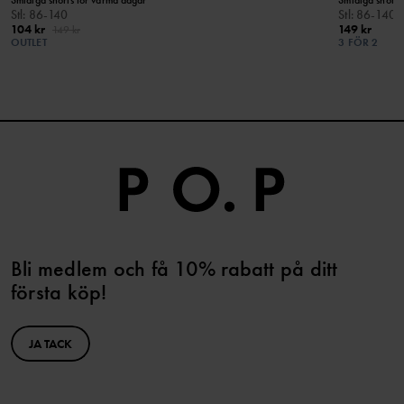
Smidiga shorts för varma dagar
Smidiga shorts
Stl
:
86-140
Stl
:
86-140
104 kr
149 kr
149 kr
OUTLET
3 FÖR 2
Bli medlem och få 10% rabatt på ditt
första köp!
JA TACK