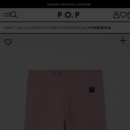
SHOPPA HÖSTENS NYHETER!
START
ALLA KLÄDER
KLÄDER
NEDERDELAR
CYKELBYXA