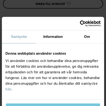
SPARA TILL WISHLIST
Egenskaper:
• Extra mjuka sömmar
• Hakskydd på dragkedja
• YKK-dragkedja
Artikelnummer
:
60603680
MATERIAL & SKÖTSELRÅD
Samtycke
Information
Om
Tillverkningsland
:
Bangladesh
Fabrik
:
HÅLLBARHET
Material
Läs mer
Denna webbplats använder cookies
Vi använder cookies och behandlar dina personuppgifter
LEVERANS & RETUR
95% Cotton Organic
för att förbättra din användarupplevelse, ge dig relevanta
5% Elastane
erbjudanden och för att garantera att vår hemsida
Leverans & retur
fungerar. Läs mer om hur vi använder cookies, behandlar
Skötselråd
dina personuppgifter och hur du återkallar ditt samtycke
här
.
Leverans
DU KANSKE OCKSÅ GILLAR
TVÄTT
60°C maskintvätt varm
Vi erbjuder fri frakt över 699 kr och leveranstiden är 1–4 dagar. I