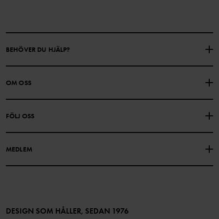
BEHÖVER DU HJÄLP?
KONTAKTA OSS
VANLIGA FRÅGOR
OM OSS
PRESENTKORTSALDO
KÖPVILLKOR
Om Polarn O. Pyret
FÖLJ OSS
INTEGRITETSPOLICY
COOKIEPOLICY
Vår historia
Facebook
Hitta våra butiker
MEDLEM
Instagram
Jobb
Medlemsförmåner
TikTok
Press
Medlemsvillkor
LinkedIn
Tillgänglighet för webbinnehåll
Bli medlem
DESIGN SOM HÅLLER, SEDAN 1976