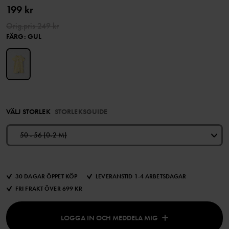
199 kr
Orig.pris
249 kr
FÄRG
:
GUL
VÄLJ STORLEK
STORLEKSGUIDE
50 - 56 (0-2 M)
30 DAGAR ÖPPET KÖP
LEVERANSTID 1-4 ARBETSDAGAR
FRI FRAKT ÖVER 699 KR
LOGGA IN OCH MEDDELA MIG