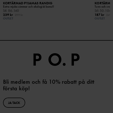
KORTÄRMAD PYJAMAS RANDIG
KORTÄRMA
Extra mjuka sömmar och ekologisk bomull
Tunn och sval 
Stl
:
86-140
Stl
:
50-104
239 kr
187 kr
299 kr
249 k
OUTLET
OUTLET
Bli medlem och få 10% rabatt på ditt
första köp!
JA TACK