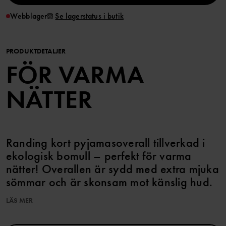
Webblager
Se lagerstatus i butik
PRODUKTDETALJER
FÖR VARMA
NÄTTER
Randing kort pyjamasoverall tillverkad i
ekologisk bomull – perfekt för varma
nätter! Overallen är sydd med extra mjuka
sömmar och är skonsam mot känslig hud.
LÄS MER
Den långa dragkedjan från hals till benslut underlättar klädbyten.
Plagget går att syskonmatcha!