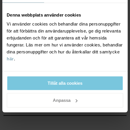
Andning minst 3000g/m2/24h
God andningsförmåga. Plagget passar för lätt aktiva lekar.
Denna webbplats använder cookies
Vi använder cookies och behandlar dina personuppgifter
VINDTÄTHET
6/6
för att förbättra din användarupplevelse, ge dig relevanta
erbjudanden och för att garantera att vår hemsida
Vindtätt membran
fungerar. Läs mer om hur vi använder cookies, behandlar
dina personuppgifter och hur du återkallar ditt samtycke
Optimalt vindskydd. Plagget stänger ute all vind.
här
.
MATERIAL & SKÖTSELRÅD
Tillåt alla cookies
HÅLLBARHET
Material
Anpassa
OUTER FABRIC
LEVERANS & RETUR
100% Polyester Recycled
Leverans & retur