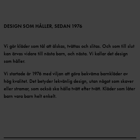
Medlemsförmåner
TikTok
Press
Medlemsvillkor
LinkedIn
Tillgänglighet för webbinnehåll
Bli medlem
DESIGN SOM HÅLLER, SEDAN 1976
Vi gör kläder som tål att älskas, tvättas och slitas. Och som till slut
kan ärvas vidare till nästa barn, och nästa. Vi kallar det design
som håller.
Vi startade år 1976 med viljan att göra bekväma barnkläder av
hög kvalitet. Det betyder lekvänlig design, utan något som skaver
eller stramar, som också ska hålla tvätt efter tvätt. Kläder som låter
barn vara barn helt enkelt.