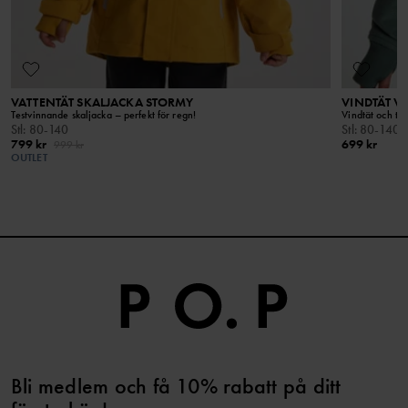
VATTENTÄT SKALJACKA STORMY
VINDTÄT V
Testvinnande skaljacka – perfekt för regn!
Vindtät och tål
Stl
:
80-140
Stl
:
80-140
799 kr
699 kr
999 kr
OUTLET
Bli medlem och få 10% rabatt på ditt