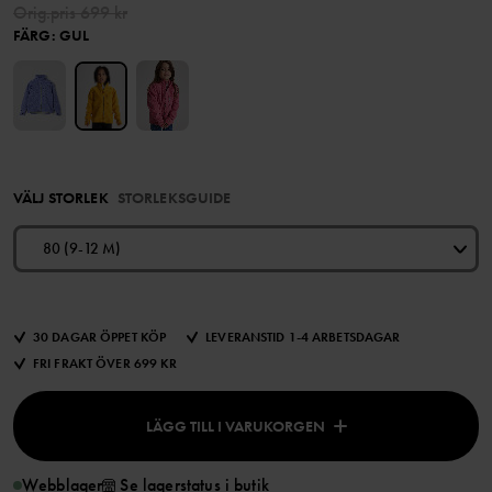
Orig.pris
699 kr
FÄRG
:
GUL
VÄLJ STORLEK
STORLEKSGUIDE
80 (9-12 M)
30 DAGAR ÖPPET KÖP
LEVERANSTID 1-4 ARBETSDAGAR
FRI FRAKT ÖVER 699 KR
LÄGG TILL I VARUKORGEN
Webblager
Se lagerstatus i butik