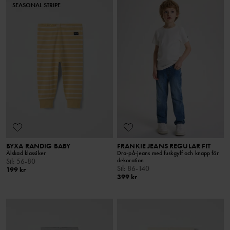
SEASONAL STRIPE
BYXA RANDIG BABY
FRANKIE JEANS REGULAR FIT
Älskad klassiker
Dra-på-jeans med fuskgylf och knapp för
dekoration
Stl
:
56-80
Stl
:
86-140
199 kr
399 kr