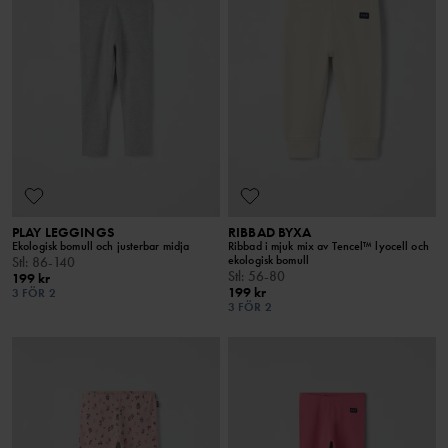
PLAY LEGGINGS
RIBBAD BYXA
Ekologisk bomull och justerbar midja
Ribbad i mjuk mix av Tencel™ lyocell och
ekologisk bomull
Stl
:
86-140
Stl
:
56-80
199 kr
199 kr
3 FÖR 2
3 FÖR 2