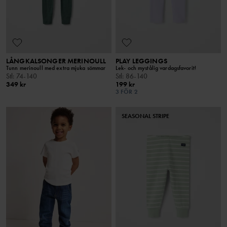
LÅNGKALSONGER MERINOULL
PLAY LEGGINGS
Tunn merinoull med extra mjuka sömmar
Lek- och mystålig vardagsfavorit!
Stl
:
74-140
Stl
:
86-140
349 kr
199 kr
3 FÖR 2
SEASONAL STRIPE