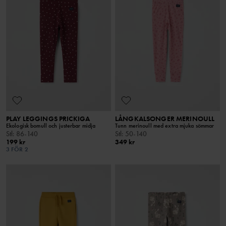
PLAY LEGGINGS PRICKIGA
LÅNGKALSONGER MERINOULL
Ekologisk bomull och justerbar midja
Tunn merinoull med extra mjuka sömmar
Stl
:
86-140
Stl
:
50-140
199 kr
349 kr
3 FÖR 2