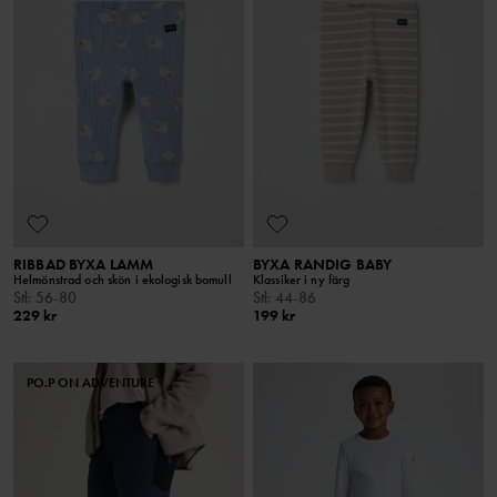
RIBBAD BYXA LAMM
BYXA RANDIG BABY
Helmönstrad och skön i ekologisk bomull
Klassiker i ny färg
Stl
:
56-80
Stl
:
44-86
229 kr
199 kr
PO.P ON ADVENTURE