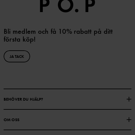
Bli medlem och få 10% rabatt på ditt
första köp!
JA TACK
BEHÖVER DU HJÄLP?
KONTAKTA OSS
VANLIGA FRÅGOR
OM OSS
PRESENTKORTSALDO
KÖPVILLKOR
Om Polarn O. Pyret