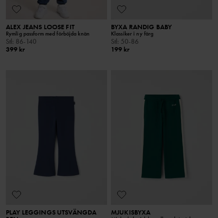
ALEX JEANS LOOSE FIT
BYXA RANDIG BABY
Rymlig passform med förböjda knän
Klassiker i ny färg
Stl
:
86-140
Stl
:
50-86
399 kr
199 kr
PLAY LEGGINGS UTSVÄNGDA
MJUKISBYXA