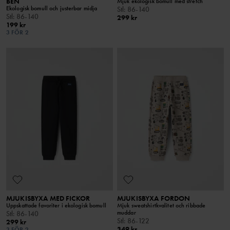
BEN
Mjuk ekologisk bomull med stretch
Ekologisk bomull och justerbar midja
Stl
:
86-140
Stl
:
86-140
299 kr
199 kr
3 FÖR 2
MJUKISBYXA MED FICKOR
MJUKISBYXA FORDON
Uppskattade favoriter i ekologisk bomull
Mjuk sweatshirtkvalitet och ribbade
muddar
Stl
:
86-140
Stl
:
86-122
299 kr
349 kr
3 FÖR 2