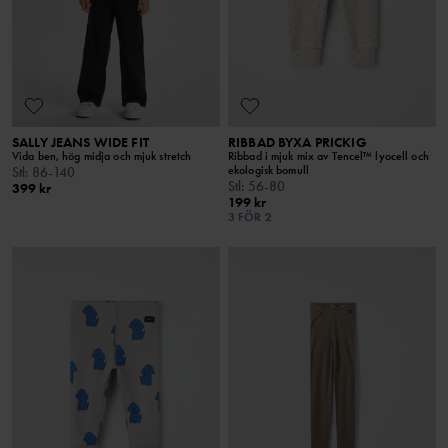
SALLY JEANS WIDE FIT
RIBBAD BYXA PRICKIG
Vida ben, hög midja och mjuk stretch
Ribbad i mjuk mix av Tencel™ lyocell och
ekologisk bomull
Stl
:
86-140
Stl
:
56-80
399 kr
199 kr
3 FÖR 2