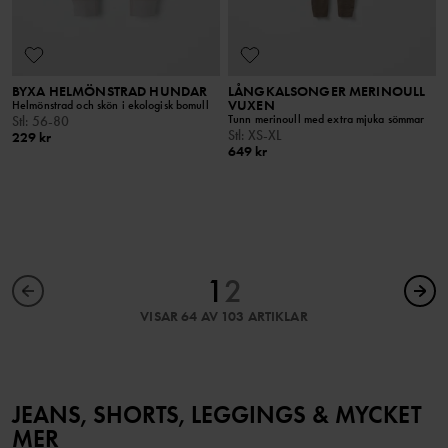
BYXA HELMÖNSTRAD HUNDAR
LÅNGKALSONGER MERINOULL
VUXEN
Helmönstrad och skön i ekologisk bomull
Tunn merinoull med extra mjuka sömmar
Stl
:
56-80
Stl
:
XS-XL
229 kr
649 kr
1
2
VISAR 64 AV 103 ARTIKLAR
JEANS, SHORTS, LEGGINGS & MYCKET
MER