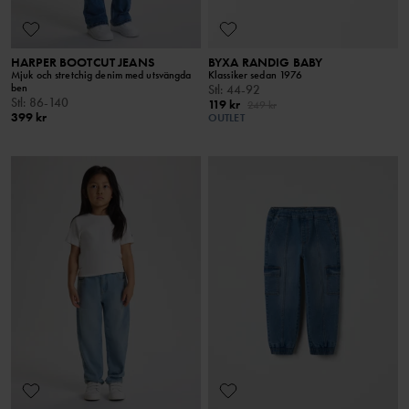
HARPER BOOTCUT JEANS
BYXA RANDIG BABY
Mjuk och stretchig denim med utsvängda
Klassiker sedan 1976
ben
Stl
:
44-92
Stl
:
86-140
119 kr
249 kr
399 kr
OUTLET