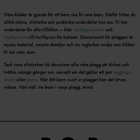
Våra kläder är gjorda för att barn ska få vara barn. Därför hittar du
alltid sköna, slitstarka och praktiska underdelar hos oss. Vi har
underdelar för alla tillfällen – från
vardagsjeansen
och
mysbyxorna
till twillbyxor för kalaset. Gemensamt för plaggen är
mjuka material, smarta detaljer och en reglerbar midja som tillåter
fri lek utan skav.
Tack vare slitstyrkan tål dessutom alla våra plagg att älskas och
tvättas många gånger om, oavsett om det gäller ett par
leggings
,
shorts
eller
jeans
. När ditt barn vuxit ur plagget kan det ärvas
vidare. Vårt mål: tre barn i varje plagg, minst.