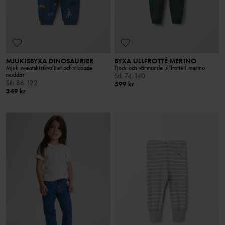
MJUKISBYXA DINOSAURIER
BYXA ULLFROTTÉ MERINO
Mjuk sweatshirtkvalitet och ribbade
Tjock och värmande ullfrotté i merino
muddar
Stl
:
74-140
Stl
:
86-122
599 kr
349 kr