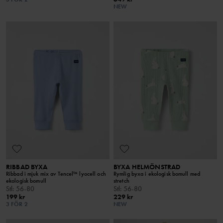
NEW
RIBBAD BYXA
BYXA HELMÖNSTRAD
Ribbad i mjuk mix av Tencel™ lyocell och
Rymlig byxa i ekologisk bomull med
ekologisk bomull
stretch
Stl
:
56-80
Stl
:
56-80
199 kr
229 kr
3 FÖR 2
NEW