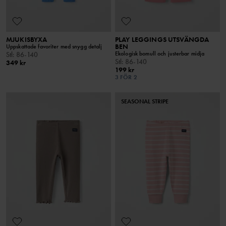
MJUKISBYXA
PLAY LEGGINGS UTSVÄNGDA
BEN
Uppskattade favoriter med snygg detalj
Ekologisk bomull och justerbar midja
Stl
:
86-140
Stl
:
86-140
349 kr
199 kr
3 FÖR 2
SEASONAL STRIPE