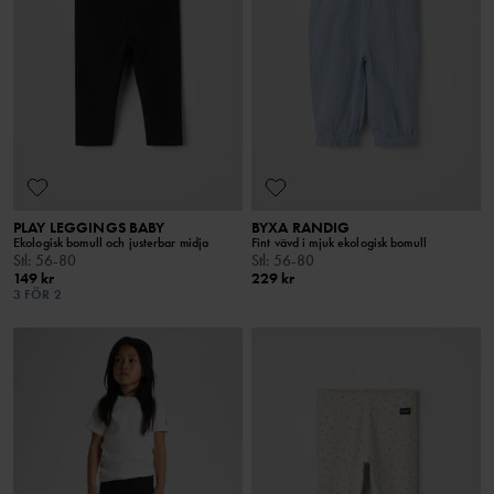
PLAY LEGGINGS BABY
BYXA RANDIG
Ekologisk bomull och justerbar midja
Fint vävd i mjuk ekologisk bomull
Stl
:
56-80
Stl
:
56-80
149 kr
229 kr
3 FÖR 2