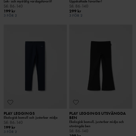
Lek- och mystålig vardagsfavorit!
Uppskattade favoriter!
Stl
:
86-140
Stl
:
86-140
199 kr
299 kr
3 FÖR 2
3 FÖR 2
PLAY LEGGINGS
PLAY LEGGINGS UTSVÄNGDA
BEN
Ekologisk bomull och justerbar midja
Ekologisk bomull, justerbar midja och
Stl
:
86-140
utsvängda ben
199 kr
Stl
:
86-140
3 FÖR 2
199 kr