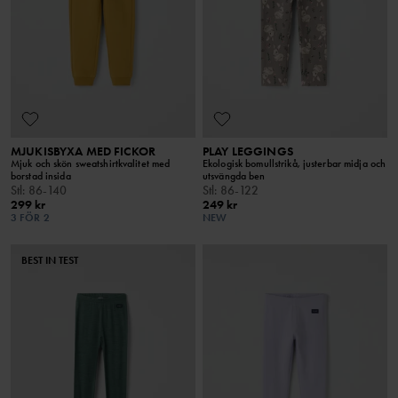
MJUKISBYXA MED FICKOR
PLAY LEGGINGS
Mjuk och skön sweatshirtkvalitet med
Ekologisk bomullstrikå, justerbar midja och
borstad insida
utsvängda ben
Stl
:
86-140
Stl
:
86-122
299 kr
249 kr
3 FÖR 2
NEW
BEST IN TEST