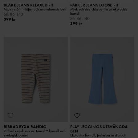
BLAKE JEANS RELAXED FIT
PARKER JEANS LOOSE FIT
Mjuk resår i midjan och avsmalnande ben
Mjuk och stretchig denim av ekologisk
bomull
Stl
:
86-140
Stl
:
86-140
399 kr
399 kr
RIBBAD BYXA RANDIG
PLAY LEGGINGS UTSVÄNGDA
BEN
Ribbad i mjuk mix av Tencel™ lyocell och
ekologisk bomull
Ekologisk bomull, justerbar midja och