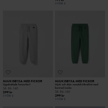
3 FÖR 2
MJUKISBYXA MED FICKOR
MJUKISBYXA MED FICKOR
Uppskattade favouriter!
Mjuk och skön sweatshirtkvalitet med
borstad insida
Stl
:
86-140
Stl
:
86-140
299 kr
299 kr
3 FÖR 2
3 FÖR 2