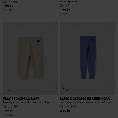
utsvängda ben
Stl
:
56-80
Stl
:
86-140
199 kr
199 kr
3 FÖR 2
3 FÖR 2
PLAY LEGGINGS BABY
LÅNGKALSONGER MERINOULL
Ekologisk bomull och justerbar midja
Tunn merinoull med extra mjuka sömmar
Stl
:
56-80
Stl
:
74-140
149 kr
349 kr
3 FÖR 2