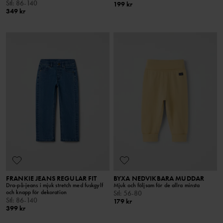
Stl
:
86-140
199 kr
349 kr
FRANKIE JEANS REGULAR FIT
BYXA NEDVIKBARA MUDDAR
Dra-på-jeans i mjuk stretch med fuskgylf
Mjuk och följsam för de allra minsta
och knapp för dekoration
Stl
:
56-80
Stl
:
86-140
179 kr
399 kr