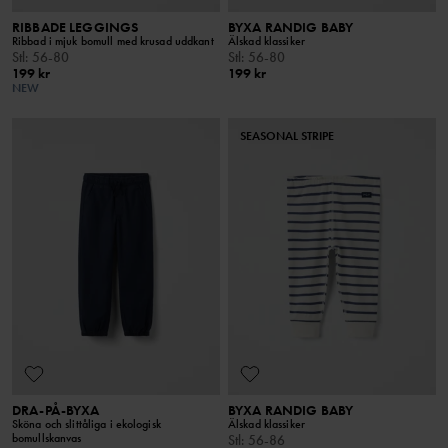
RIBBADE LEGGINGS
BYXA RANDIG BABY
Ribbad i mjuk bomull med krusad uddkant
Älskad klassiker
Stl
:
56-80
Stl
:
56-80
199 kr
199 kr
NEW
SEASONAL STRIPE
DRA-PÅ-BYXA
BYXA RANDIG BABY
Sköna och slittåliga i ekologisk
Älskad klassiker
bomullskanvas
Stl
:
56-86