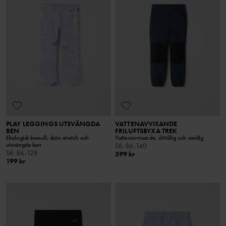
PLAY LEGGINGS UTSVÄNGDA
VATTENAVVISANDE
BEN
FRILUFTSBYXA TREK
Ekologisk bomull, skön stretch och
Vattenavvisande, slittålig och smidig
utsvängda ben
Stl
:
86-140
Stl
:
86-128
599 kr
199 kr